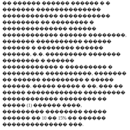
�� ������ ������ ������ � �
������� ��������������
������������ �����������
�������� �� �������� �
�������������� ������
������������ ������ ��������,
������� ���������� ������
������ � �������� ������
������, �.�. ��������� �������
�������� � ������
������������ � ��������� �
��������� ����������, �������
�� ������ ��������� � �����
������. ����� ����� � ��, ��� ��
����� ������������ ���������
������������ �������� ��
����� (1) ������ ����,
��������� �������� �����
������ �� 10 �� 15% �� ������
�������������� ���.