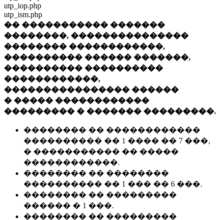
utp_iop.php
utp_ism.php
�� ����������� �������
��������, ���������������
�������� ������������,
���������� ������ �������,
���������� ����������
������������,
���������������� ������
� ����� ������������
��������� � ������� ���������.
�������� �� ������������
���������� �� 1 ���� �� 7 ���,
� ����������� �� �����
������������.
�������� �� ��������
���������� �� 1 ��� �� 6 ���.
�������� �� ���������
������ � 1 ���.
�������� �� ���������