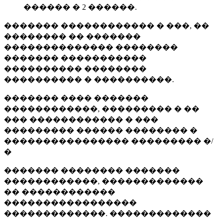
������ � 2 ������.
������� ������������ � ���, ��
�������� �� �������
�������������� ��������
������� �����������
���������� ��������
���������� � ����������.
������� ���� �������
������������, ��������� � ��
��� ������������ � ���
��������� ������ �������� �
���������������� ��������� �/
�
������� �������� �������
������������, �������������
�� ������������
�����������������
�������������. �������������