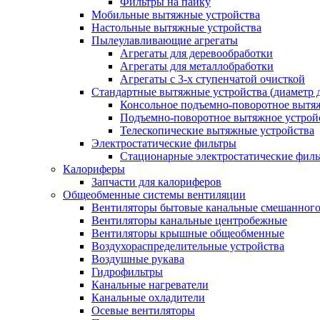
Фильтры на пайку
Мобильные вытяжные устройства
Настольные вытяжные устройства
Пылеулавливающие агрегаты
Агрегаты для деревообработки
Агрегаты для металлобработки
Агрегаты с 3-х ступенчатой очисткой
Стандартные вытяжные устройства (диаметр д
Консольное подъемно-поворотное вытя
Подъемно-поворотное вытяжное устро
Телескопические вытяжные устройства
Электростатические фильтры
Стационарные электростатические фил
Калориферы
Запчасти для калориферов
Общеобменные системы вентиляции
Вентиляторы бытовые канальные смешанного
Вентиляторы канальные центробежные
Вентиляторы крышные общеобменные
Воздухораспределительные устройства
Воздушные рукава
Гидрофильтры
Канальные нагреватели
Канальные охладители
Осевые вентиляторы