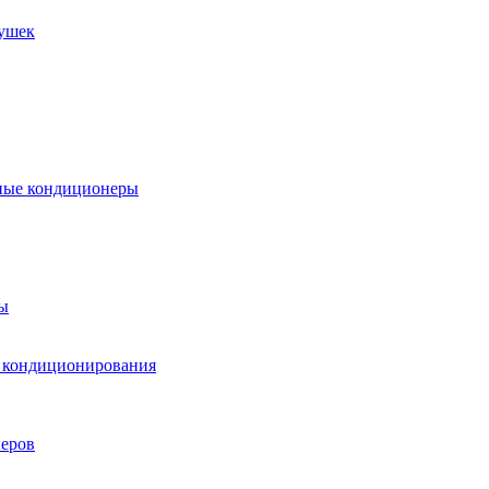
пушек
ные кондиционеры
ы
м кондиционирования
еров