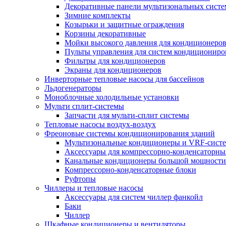
Декоративные панели мультизональных сист
Зимние комплекты
Козырьки и защитные ограждения
Корзины декоративные
Мойки высокого давления для кондиционеро
Пульты управления для систем кондициониро
Фильтры для кондиционеров
Экраны для кондиционеров
Инверторные тепловые насосы для бассейнов
Льдогенераторы
Моноблочные холодильные установки
Мульти сплит-системы
Запчасти для мульти-сплит системы
Тепловые насосы воздух-воздух
Фреоновые системы кондиционирования зданий
Мультизональные кондиционеры и VRF-сист
Аксессуары для компрессорно-конденсаторны
Канальные кондиционеры большой мощности
Компрессорно-конденсаторные блоки
Руфтопы
Чиллеры и тепловые насосы
Аксессуары для систем чиллер фанкойл
Баки
Чиллер
Шкафные кондиционеры и вентиляторы