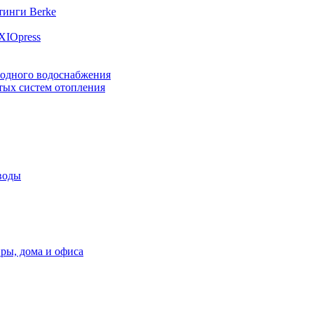
инги Berke
XIOpress
лодного водоснабжения
тых систем отопления
воды
ры, дома и офиса