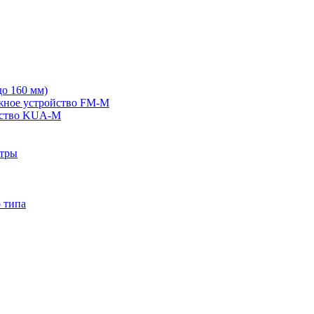
о 160 мм)
жное устройство FM-M
йство KUA-M
ьтры
 типа