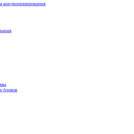
ем кондиционирования
в
вания
емы
х блоков