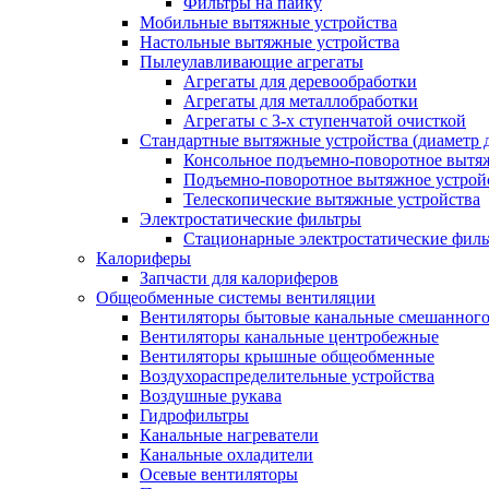
Фильтры на пайку
Мобильные вытяжные устройства
Настольные вытяжные устройства
Пылеулавливающие агрегаты
Агрегаты для деревообработки
Агрегаты для металлобработки
Агрегаты с 3-х ступенчатой очисткой
Стандартные вытяжные устройства (диаметр д
Консольное подъемно-поворотное вытя
Подъемно-поворотное вытяжное устро
Телескопические вытяжные устройства
Электростатические фильтры
Стационарные электростатические фил
Калориферы
Запчасти для калориферов
Общеобменные системы вентиляции
Вентиляторы бытовые канальные смешанного
Вентиляторы канальные центробежные
Вентиляторы крышные общеобменные
Воздухораспределительные устройства
Воздушные рукава
Гидрофильтры
Канальные нагреватели
Канальные охладители
Осевые вентиляторы