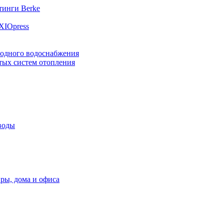
инги Berke
XIOpress
лодного водоснабжения
тых систем отопления
воды
ры, дома и офиса