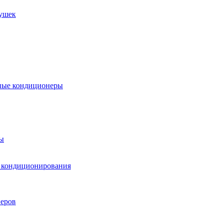
пушек
ные кондиционеры
ы
м кондиционирования
еров