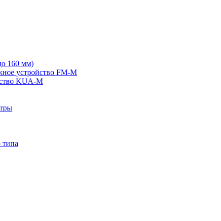
о 160 мм)
жное устройство FM-M
йство KUA-M
ьтры
 типа