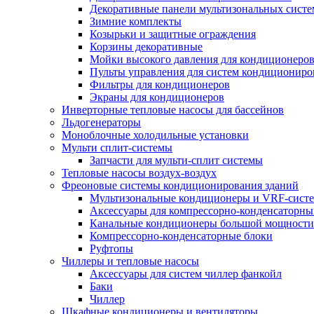
Декоративные панели мультизональных сист
Зимние комплекты
Козырьки и защитные ограждения
Корзины декоративные
Мойки высокого давления для кондиционеро
Пульты управления для систем кондициониро
Фильтры для кондиционеров
Экраны для кондиционеров
Инверторные тепловые насосы для бассейнов
Льдогенераторы
Моноблочные холодильные установки
Мульти сплит-системы
Запчасти для мульти-сплит системы
Тепловые насосы воздух-воздух
Фреоновые системы кондиционирования зданий
Мультизональные кондиционеры и VRF-сист
Аксессуары для компрессорно-конденсаторны
Канальные кондиционеры большой мощности
Компрессорно-конденсаторные блоки
Руфтопы
Чиллеры и тепловые насосы
Аксессуары для систем чиллер фанкойл
Баки
Чиллер
Шкафные кондиционеры и вентиляторы