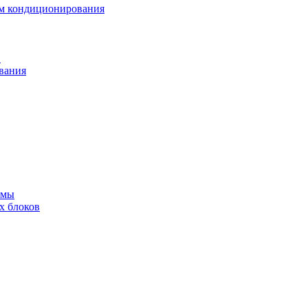
ем кондиционирования
в
вания
емы
х блоков