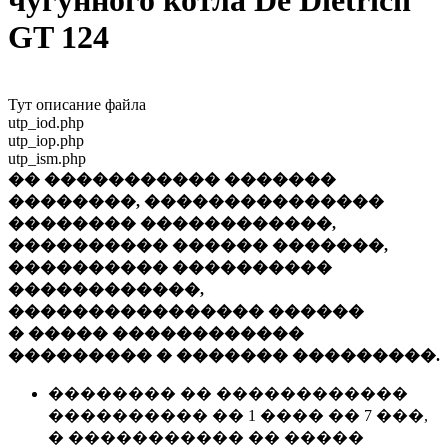
чугунного котла De Dietrich
GT 124
Тут описание файла
utp_iod.php
utp_iop.php
utp_ism.php
�� ����������� �������
��������, ���������������
�������� ������������,
���������� ������ �������,
���������� ����������
������������,
���������������� ������
� ����� ������������
��������� � ������� ���������.
�������� �� ������������
���������� �� 1 ���� �� 7 ���,
� ����������� �� �����