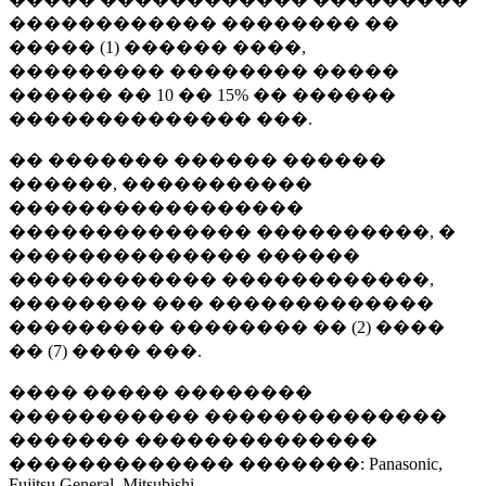
������������ �������� ��
����� (1) ������ ����,
��������� �������� �����
������ �� 10 �� 15% �� ������
�������������� ���.
�� ������� ������ ������
������, �����������
�����������������
�������������� ����������, �
�������������� ������
������������ ������������,
�������� ��� �������������
��������� �������� �� (2) ����
�� (7) ���� ���.
���� ����� ��������
����������� ��������������
������� ��������������
������������� �������: Panasonic,
Fujitsu General, Mitsubishi