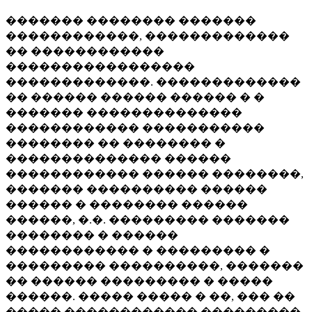
������� �������� �������
������������, �������������
�� ������������
�����������������
�������������. �������������
�� ������ ������ ������ � �
������� ��������������
������������ �����������
�������� �� �������� �
�������������� ������
������������ ������ ��������,
������� ���������� ������
������ � �������� ������
������, �.�. ��������� �������
�������� � ������
������������ � ��������� �
��������� ����������, �������
�� ������ ��������� � �����
������. ����� ����� � ��, ��� ��
����� ������������ ���������