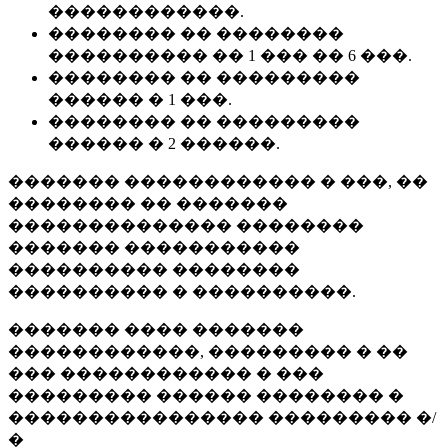
������������.
�������� �� ��������
���������� �� 1 ��� �� 6 ���.
�������� �� ���������
������ � 1 ���.
�������� �� ���������
������ � 2 ������.
������� ������������ � ���, ��
�������� �� �������
�������������� ��������
������� �����������
���������� ��������
���������� � ����������.
������� ���� �������
������������, ��������� � ��
��� ������������ � ���
��������� ������ �������� �
���������������� ��������� �/
�