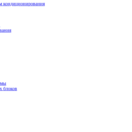
ем кондиционирования
в
вания
емы
х блоков