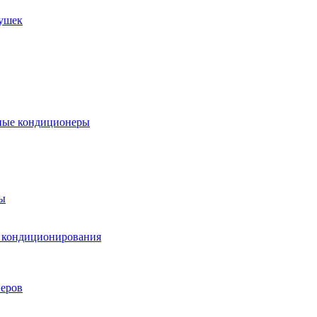
пушек
ные кондиционеры
ы
м кондиционирования
еров