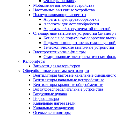
Фильтры на пайку
Мобильные вытяжные устройства
Настольные вытяжные устройства
Пылеулавливающие агрегаты
Агрегаты для деревообработки
Агрегаты для металлобработки
Агрегаты с 3-х ступенчатой очисткой
Стандартные вытяжные устройства (диаметр д
Консольное подъемно-поворотное вытя
Подъемно-поворотное вытяжное устро
Телескопические вытяжные устройства
Электростатические фильтры
Стационарные электростатические фил
Калориферы
Запчасти для калориферов
Общеобменные системы вентиляции
Вентиляторы бытовые канальные смешанного
Вентиляторы канальные центробежные
Вентиляторы крышные общеобменные
Воздухораспределительные устройства
Воздушные рукава
Гидрофильтры
Канальные нагреватели
Канальные охладители
Осевые вентиляторы