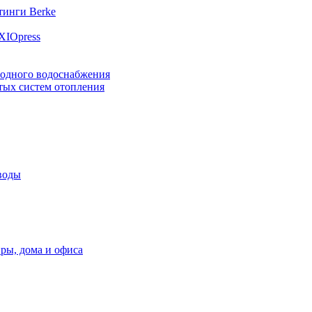
инги Berke
XIOpress
лодного водоснабжения
тых систем отопления
воды
ры, дома и офиса