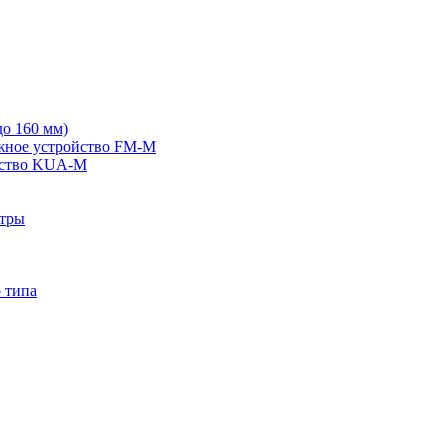
о 160 мм)
жное устройство FM-M
йство KUA-M
ьтры
 типа