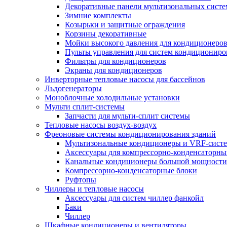
Декоративные панели мультизональных сист
Зимние комплекты
Козырьки и защитные ограждения
Корзины декоративные
Мойки высокого давления для кондиционеро
Пульты управления для систем кондициониро
Фильтры для кондиционеров
Экраны для кондиционеров
Инверторные тепловые насосы для бассейнов
Льдогенераторы
Моноблочные холодильные установки
Мульти сплит-системы
Запчасти для мульти-сплит системы
Тепловые насосы воздух-воздух
Фреоновые системы кондиционирования зданий
Мультизональные кондиционеры и VRF-сист
Аксессуары для компрессорно-конденсаторны
Канальные кондиционеры большой мощности
Компрессорно-конденсаторные блоки
Руфтопы
Чиллеры и тепловые насосы
Аксессуары для систем чиллер фанкойл
Баки
Чиллер
Шкафные кондиционеры и вентиляторы