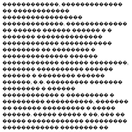
������������, �������������
�� ������������
�����������������
�������������. �������������
�� ������ ������ ������ � �
������� ��������������
������������ �����������
�������� �� �������� �
�������������� ������
������������ ������ ��������,
������� ���������� ������
������ � �������� ������
������, �.�. ��������� �������
�������� � ������
������������ � ��������� �
��������� ����������, �������
�� ������ ��������� � �����
������. ����� ����� � ��, ��� ��
����� ������������ ���������
������������ �������� ��