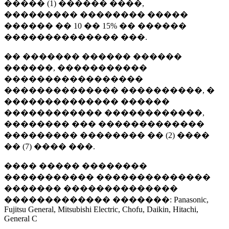
����� (1) ������ ����,
��������� �������� �����
������ �� 10 �� 15% �� ������
�������������� ���.
�� ������� ������ ������
������, �����������
�����������������
�������������� ����������, �
�������������� ������
������������ ������������,
�������� ��� �������������
��������� �������� �� (2) ����
�� (7) ���� ���.
���� ����� ��������
����������� ��������������
������� ��������������
������������� �������: Panasonic,
Fujitsu General, Mitsubishi Electric, Chofu, Daikin, Hitachi,
General C