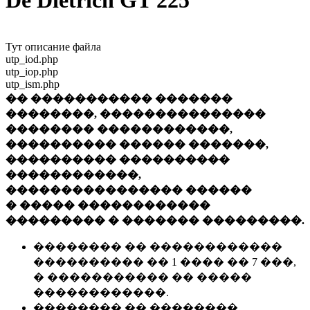
De Dietrich GT 225
Тут описание файла
utp_iod.php
utp_iop.php
utp_ism.php
�� ����������� �������
��������, ���������������
�������� ������������,
���������� ������ �������,
���������� ����������
������������,
���������������� ������
� ����� ������������
��������� � ������� ���������.
�������� �� ������������
���������� �� 1 ���� �� 7 ���,
� ����������� �� �����
������������.
�������� �� ��������