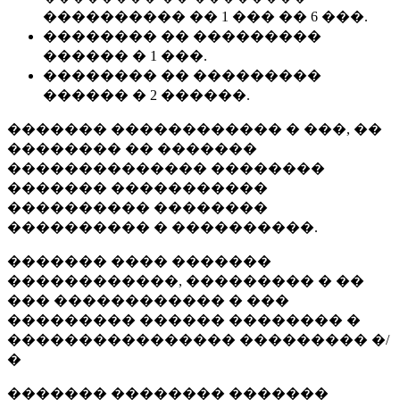
���������� �� 1 ��� �� 6 ���.
�������� �� ���������
������ � 1 ���.
�������� �� ���������
������ � 2 ������.
������� ������������ � ���, ��
�������� �� �������
�������������� ��������
������� �����������
���������� ��������
���������� � ����������.
������� ���� �������
������������, ��������� � ��
��� ������������ � ���
��������� ������ �������� �
���������������� ��������� �/
�
������� �������� �������