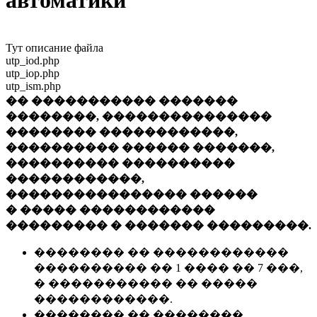
автоматики
Тут описание файла
utp_iod.php
utp_iop.php
utp_ism.php
�� ����������� �������
��������, ���������������
�������� ������������,
���������� ������ �������,
���������� ����������
������������,
���������������� ������
� ����� ������������
��������� � ������� ���������.
�������� �� ������������
���������� �� 1 ���� �� 7 ���,
� ����������� �� �����
������������.
�������� �� ��������