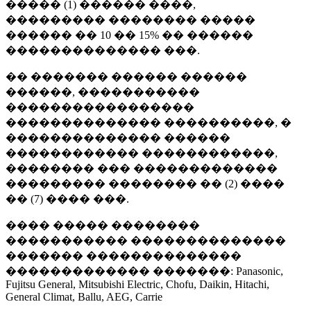
����� (1) ������ ����,
��������� �������� �����
������ �� 10 �� 15% �� ������
�������������� ���.
�� ������� ������ ������
������, �����������
�����������������
�������������� ����������, �
�������������� ������
������������ ������������,
�������� ��� �������������
��������� �������� �� (2) ����
�� (7) ���� ���.
���� ����� ��������
����������� ��������������
������� ��������������
������������� �������: Panasonic,
Fujitsu General, Mitsubishi Electric, Chofu, Daikin, Hitachi,
General Climat, Ballu, AEG, Carrie