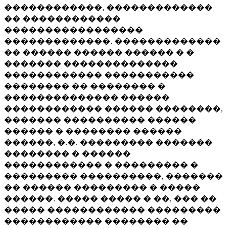
������������, �������������
�� ������������
�����������������
�������������. �������������
�� ������ ������ ������ � �
������� ��������������
������������ �����������
�������� �� �������� �
�������������� ������
������������ ������ ��������,
������� ���������� ������
������ � �������� ������
������, �.�. ��������� �������
�������� � ������
������������ � ��������� �
��������� ����������, �������
�� ������ ��������� � �����
������. ����� ����� � ��, ��� ��
����� ������������ ���������
������������ �������� ��