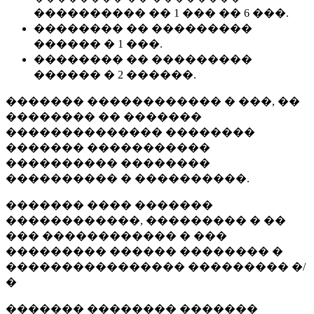
���������� �� 1 ��� �� 6 ���.
�������� �� ���������
������ � 1 ���.
�������� �� ���������
������ � 2 ������.
������� ������������ � ���, ��
�������� �� �������
�������������� ��������
������� �����������
���������� ��������
���������� � ����������.
������� ���� �������
������������, ��������� � ��
��� ������������ � ���
��������� ������ �������� �
���������������� ��������� �/
�
������� �������� �������