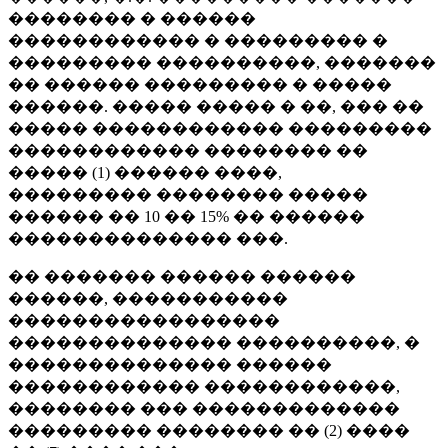
�������� � ������
������������ � ��������� �
��������� ����������, �������
�� ������ ��������� � �����
������. ����� ����� � ��, ��� ��
����� ������������ ���������
������������ �������� ��
����� (1) ������ ����,
��������� �������� �����
������ �� 10 �� 15% �� ������
�������������� ���.
�� ������� ������ ������
������, �����������
�����������������
�������������� ����������, �
�������������� ������
������������ ������������,
�������� ��� �������������
��������� �������� �� (2) ����