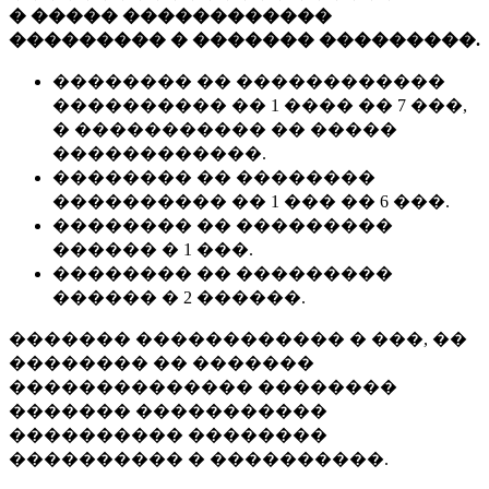
� ����� ������������
��������� � ������� ���������.
�������� �� ������������
���������� �� 1 ���� �� 7 ���,
� ����������� �� �����
������������.
�������� �� ��������
���������� �� 1 ��� �� 6 ���.
�������� �� ���������
������ � 1 ���.
�������� �� ���������
������ � 2 ������.
������� ������������ � ���, ��
�������� �� �������
�������������� ��������
������� �����������
���������� ��������
���������� � ����������.