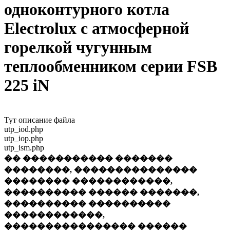
одноконтурного котла
Electrolux с атмосферной
горелкой чугунным
теплообменником серии FSB
225 iN
Тут описание файла
utp_iod.php
utp_iop.php
utp_ism.php
�� ����������� �������
��������, ���������������
�������� ������������,
���������� ������ �������,
���������� ����������
������������,
���������������� ������