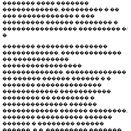
������� ���� �������
������������, ��������� � ��
��� ������������ � ���
��������� ������ �������� �
���������������� ��������� �/
�
������� �������� �������
������������, �������������
�� ������������
�����������������
�������������. �������������
�� ������ ������ ������ � �
������� ��������������
������������ �����������
�������� �� �������� �
�������������� ������
������������ ������ ��������,
������� ���������� ������
������ � �������� ������
������, �.�. ��������� �������