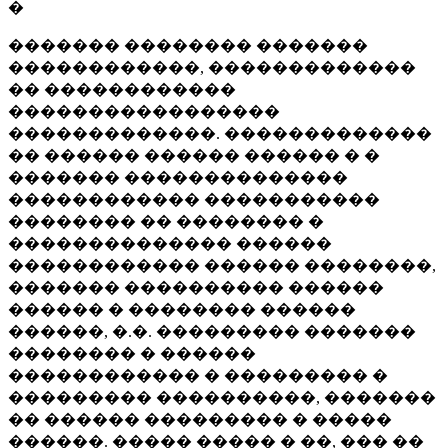
�
������� �������� �������
������������, �������������
�� ������������
�����������������
�������������. �������������
�� ������ ������ ������ � �
������� ��������������
������������ �����������
�������� �� �������� �
�������������� ������
������������ ������ ��������,
������� ���������� ������
������ � �������� ������
������, �.�. ��������� �������
�������� � ������
������������ � ��������� �
��������� ����������, �������
�� ������ ��������� � �����
������. ����� ����� � ��, ��� ��