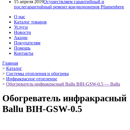
15 апреля 2019
Осуществляем гарантийный и
послегарантийный ремонт кондиционеров Pfannenberg
О нас
Каталог товаров
Услуги
Новости
Акции
Покупателям
Помощь
Контакты
Главная
>
Каталог
>
Системы отопления и обогрева
>
Инфракрасное отопление
>
Обогреватель инфракрасный Ballu BIH-GSW-0.5 — Ballu
Обогреватель инфракрасный
Ballu BIH-GSW-0.5