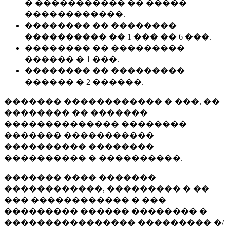
� ����������� �� �����
������������.
�������� �� ��������
���������� �� 1 ��� �� 6 ���.
�������� �� ���������
������ � 1 ���.
�������� �� ���������
������ � 2 ������.
������� ������������ � ���, ��
�������� �� �������
�������������� ��������
������� �����������
���������� ��������
���������� � ����������.
������� ���� �������
������������, ��������� � ��
��� ������������ � ���
��������� ������ �������� �
���������������� ��������� �/