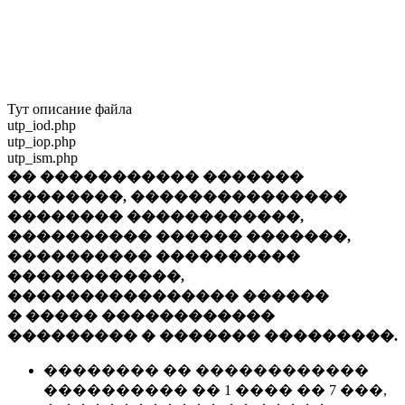
Тут описание файла
utp_iod.php
utp_iop.php
utp_ism.php
�� ����������� �������
��������, ���������������
�������� ������������,
���������� ������ �������,
���������� ����������
������������,
���������������� ������
� ����� ������������
��������� � ������� ���������.
�������� �� ������������
���������� �� 1 ���� �� 7 ���,