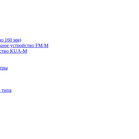
о 160 мм)
жное устройство FM-M
йство KUA-M
ьтры
 типа