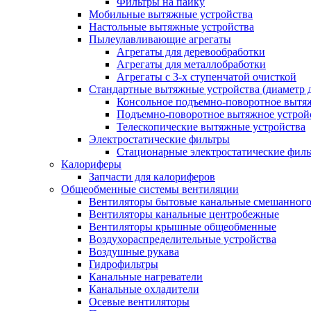
Фильтры на пайку
Мобильные вытяжные устройства
Настольные вытяжные устройства
Пылеулавливающие агрегаты
Агрегаты для деревообработки
Агрегаты для металлобработки
Агрегаты с 3-х ступенчатой очисткой
Стандартные вытяжные устройства (диаметр д
Консольное подъемно-поворотное вытя
Подъемно-поворотное вытяжное устро
Телескопические вытяжные устройства
Электростатические фильтры
Стационарные электростатические фил
Калориферы
Запчасти для калориферов
Общеобменные системы вентиляции
Вентиляторы бытовые канальные смешанного
Вентиляторы канальные центробежные
Вентиляторы крышные общеобменные
Воздухораспределительные устройства
Воздушные рукава
Гидрофильтры
Канальные нагреватели
Канальные охладители
Осевые вентиляторы