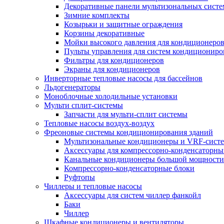
Декоративные панели мультизональных сист
Зимние комплекты
Козырьки и защитные ограждения
Корзины декоративные
Мойки высокого давления для кондиционеро
Пульты управления для систем кондициониро
Фильтры для кондиционеров
Экраны для кондиционеров
Инверторные тепловые насосы для бассейнов
Льдогенераторы
Моноблочные холодильные установки
Мульти сплит-системы
Запчасти для мульти-сплит системы
Тепловые насосы воздух-воздух
Фреоновые системы кондиционирования зданий
Мультизональные кондиционеры и VRF-сист
Аксессуары для компрессорно-конденсаторны
Канальные кондиционеры большой мощности
Компрессорно-конденсаторные блоки
Руфтопы
Чиллеры и тепловые насосы
Аксессуары для систем чиллер фанкойл
Баки
Чиллер
Шкафные кондиционеры и вентиляторы