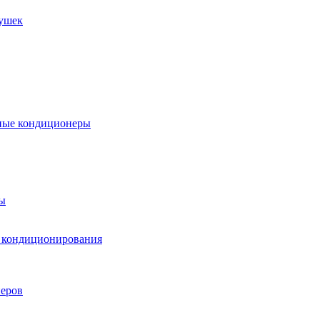
пушек
ные кондиционеры
ы
м кондиционирования
еров