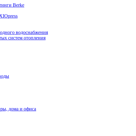
инги Berke
XIOpress
лодного водоснабжения
тых систем отопления
воды
ры, дома и офиса