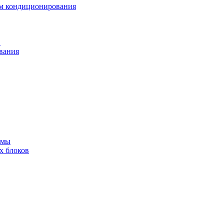
ем кондиционирования
в
вания
емы
х блоков