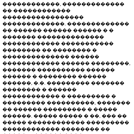
������������, �������������
�� ������������
�����������������
�������������. �������������
�� ������ ������ ������ � �
������� ��������������
������������ �����������
�������� �� �������� �
�������������� ������
������������ ������ ��������,
������� ���������� ������
������ � �������� ������
������, �.�. ��������� �������
�������� � ������
������������ � ��������� �
��������� ����������, �������
�� ������ ��������� � �����
������. ����� ����� � ��, ��� ��
����� ������������ ���������
������������ �������� ��