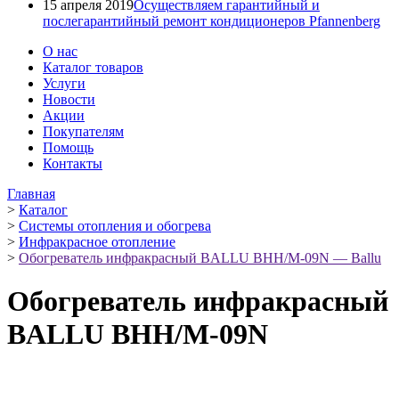
15 апреля 2019
Осуществляем гарантийный и
послегарантийный ремонт кондиционеров Pfannenberg
О нас
Каталог товаров
Услуги
Новости
Акции
Покупателям
Помощь
Контакты
Главная
>
Каталог
>
Системы отопления и обогрева
>
Инфракрасное отопление
>
Обогреватель инфракрасный BALLU BHH/M-09N — Ballu
Обогреватель инфракрасный
BALLU BHH/M-09N