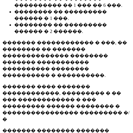
���������� �� 1 ��� �� 6 ���.
�������� �� ���������
������ � 1 ���.
�������� �� ���������
������ � 2 ������.
������� ������������ � ���, ��
�������� �� �������
�������������� ��������
������� �����������
���������� ��������
���������� � ����������.
������� ���� �������
������������, ��������� � ��
��� ������������ � ���
��������� ������ �������� �
���������������� ��������� �/
�
������� �������� �������