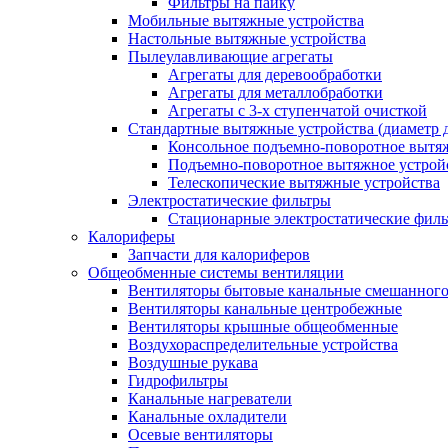
Фильтры на пайку
Мобильные вытяжные устройства
Настольные вытяжные устройства
Пылеулавливающие агрегаты
Агрегаты для деревообработки
Агрегаты для металлобработки
Агрегаты с 3-х ступенчатой очисткой
Стандартные вытяжные устройства (диаметр д
Консольное подъемно-поворотное вытя
Подъемно-поворотное вытяжное устро
Телескопические вытяжные устройства
Электростатические фильтры
Стационарные электростатические фил
Калориферы
Запчасти для калориферов
Общеобменные системы вентиляции
Вентиляторы бытовые канальные смешанного
Вентиляторы канальные центробежные
Вентиляторы крышные общеобменные
Воздухораспределительные устройства
Воздушные рукава
Гидрофильтры
Канальные нагреватели
Канальные охладители
Осевые вентиляторы