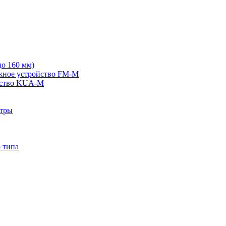
о 160 мм)
жное устройство FM-M
йство KUA-M
ьтры
 типа