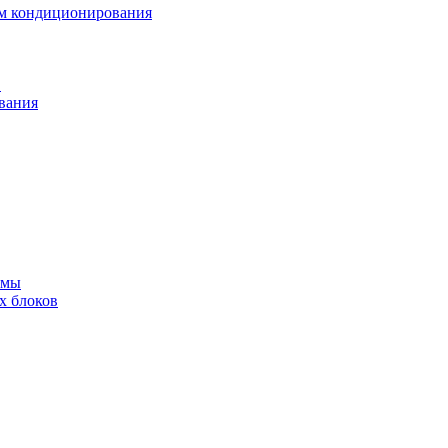
ем кондиционирования
в
вания
емы
х блоков