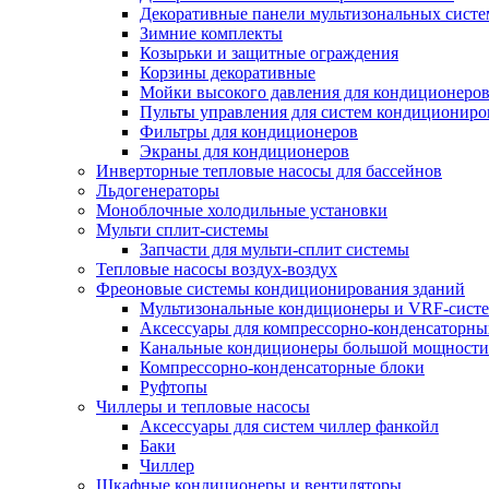
Декоративные панели мультизональных сист
Зимние комплекты
Козырьки и защитные ограждения
Корзины декоративные
Мойки высокого давления для кондиционеро
Пульты управления для систем кондициониро
Фильтры для кондиционеров
Экраны для кондиционеров
Инверторные тепловые насосы для бассейнов
Льдогенераторы
Моноблочные холодильные установки
Мульти сплит-системы
Запчасти для мульти-сплит системы
Тепловые насосы воздух-воздух
Фреоновые системы кондиционирования зданий
Мультизональные кондиционеры и VRF-сист
Аксессуары для компрессорно-конденсаторны
Канальные кондиционеры большой мощности
Компрессорно-конденсаторные блоки
Руфтопы
Чиллеры и тепловые насосы
Аксессуары для систем чиллер фанкойл
Баки
Чиллер
Шкафные кондиционеры и вентиляторы