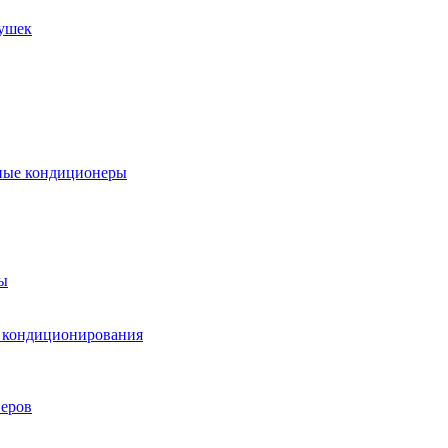
пушек
ные кондиционеры
ы
м кондиционирования
еров