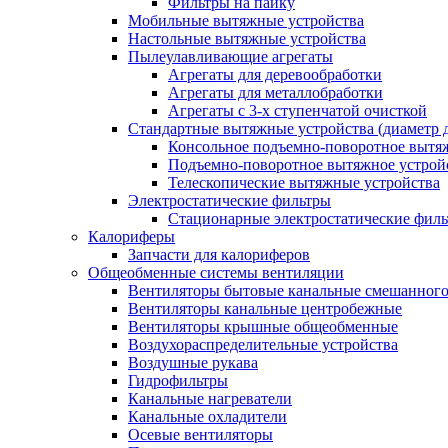
Фильтры на пайку
Мобильные вытяжные устройства
Настольные вытяжные устройства
Пылеулавливающие агрегаты
Агрегаты для деревообработки
Агрегаты для металлобработки
Агрегаты с 3-х ступенчатой очисткой
Стандартные вытяжные устройства (диаметр д
Консольное подъемно-поворотное вытя
Подъемно-поворотное вытяжное устро
Телескопические вытяжные устройства
Электростатические фильтры
Стационарные электростатические фил
Калориферы
Запчасти для калориферов
Общеобменные системы вентиляции
Вентиляторы бытовые канальные смешанного
Вентиляторы канальные центробежные
Вентиляторы крышные общеобменные
Воздухораспределительные устройства
Воздушные рукава
Гидрофильтры
Канальные нагреватели
Канальные охладители
Осевые вентиляторы