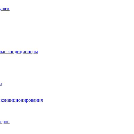
пушек
ные кондиционеры
ы
м кондиционирования
еров