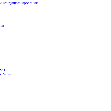
ем кондиционирования
в
вания
емы
х блоков