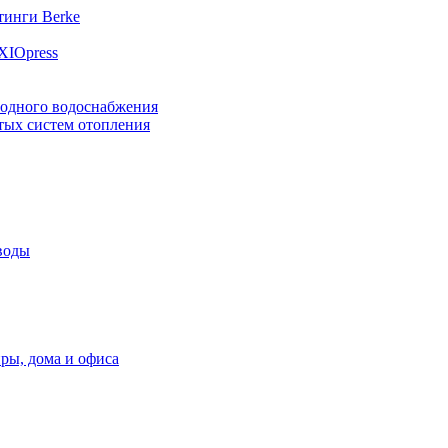
инги Berke
XIOpress
лодного водоснабжения
тых систем отопления
воды
ры, дома и офиса