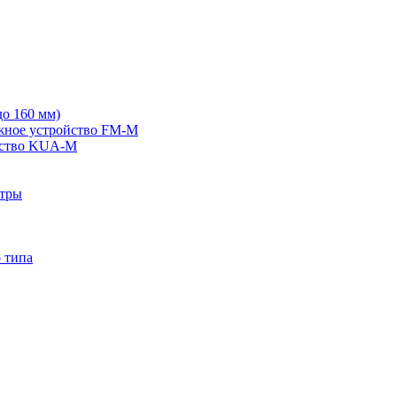
о 160 мм)
жное устройство FM-M
йство KUA-M
ьтры
 типа