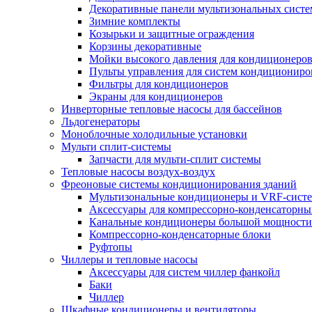
Декоративные панели мультизональных сист
Зимние комплекты
Козырьки и защитные ограждения
Корзины декоративные
Мойки высокого давления для кондиционеро
Пульты управления для систем кондициониро
Фильтры для кондиционеров
Экраны для кондиционеров
Инверторные тепловые насосы для бассейнов
Льдогенераторы
Моноблочные холодильные установки
Мульти сплит-системы
Запчасти для мульти-сплит системы
Тепловые насосы воздух-воздух
Фреоновые системы кондиционирования зданий
Мультизональные кондиционеры и VRF-сист
Аксессуары для компрессорно-конденсаторны
Канальные кондиционеры большой мощности
Компрессорно-конденсаторные блоки
Руфтопы
Чиллеры и тепловые насосы
Аксессуары для систем чиллер фанкойл
Баки
Чиллер
Шкафные кондиционеры и вентиляторы