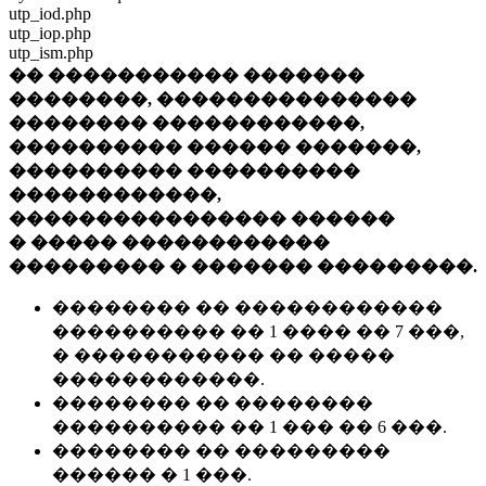
utp_iod.php
utp_iop.php
utp_ism.php
�� ����������� �������
��������, ���������������
�������� ������������,
���������� ������ �������,
���������� ����������
������������,
���������������� ������
� ����� ������������
��������� � ������� ���������.
�������� �� ������������
���������� �� 1 ���� �� 7 ���,
� ����������� �� �����
������������.
�������� �� ��������
���������� �� 1 ��� �� 6 ���.
�������� �� ���������
������ � 1 ���.