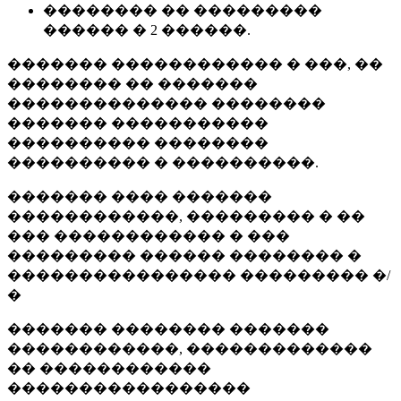
�������� �� ���������
������ � 2 ������.
������� ������������ � ���, ��
�������� �� �������
�������������� ��������
������� �����������
���������� ��������
���������� � ����������.
������� ���� �������
������������, ��������� � ��
��� ������������ � ���
��������� ������ �������� �
���������������� ��������� �/
�
������� �������� �������
������������, �������������
�� ������������
�����������������