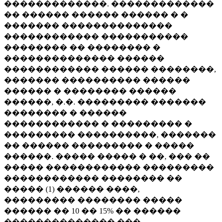
�������������. �������������
�� ������ ������ ������ � �
������� ��������������
������������ �����������
�������� �� �������� �
�������������� ������
������������ ������ ��������,
������� ���������� ������
������ � �������� ������
������, �.�. ��������� �������
�������� � ������
������������ � ��������� �
��������� ����������, �������
�� ������ ��������� � �����
������. ����� ����� � ��, ��� ��
����� ������������ ���������
������������ �������� ��
����� (1) ������ ����,
��������� �������� �����
������ �� 10 �� 15% �� ������
�������������� ���.