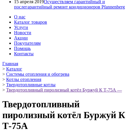
15 апреля 2019
Осуществляем гарантийный и
послегарантийный ремонт кондиционеров Pfannenberg
О нас
Каталог товаров
Услуги
Новости
Акции
Покупателям
Помощь
Контакты
Главная
>
Каталог
>
Системы отопления и обогрева
>
Котлы отопления
>
Твердотопливные котлы
>
Твердотопливный пиролизный котёл Буржуй К Т-75А —
Твердотопливный
пиролизный котёл Буржуй К
Т-75А