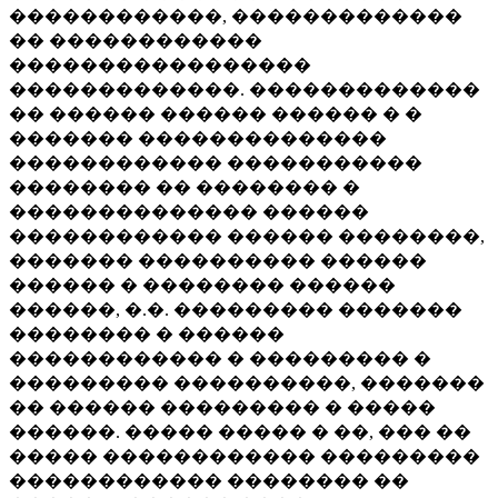
������������, �������������
�� ������������
�����������������
�������������. �������������
�� ������ ������ ������ � �
������� ��������������
������������ �����������
�������� �� �������� �
�������������� ������
������������ ������ ��������,
������� ���������� ������
������ � �������� ������
������, �.�. ��������� �������
�������� � ������
������������ � ��������� �
��������� ����������, �������
�� ������ ��������� � �����
������. ����� ����� � ��, ��� ��
����� ������������ ���������
������������ �������� ��