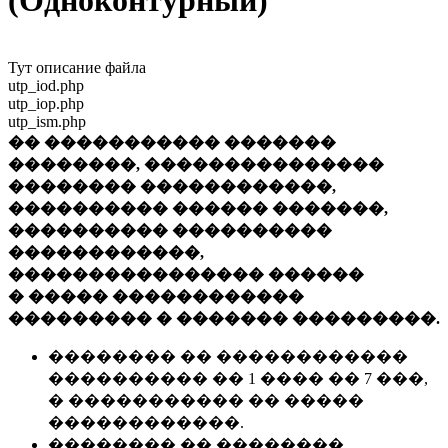
(Одноконтурный)
Тут описание файла
utp_iod.php
utp_iop.php
utp_ism.php
�� ����������� �������
��������, ���������������
�������� ������������,
���������� ������ �������,
���������� ����������
������������,
���������������� ������
� ����� ������������
��������� � ������� ���������.
�������� �� ������������
���������� �� 1 ���� �� 7 ���,
� ����������� �� �����
������������.
�������� �� ��������