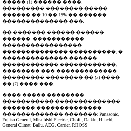
����� (1) ������ ����,
��������� �������� �����
������ �� 10 �� 15% �� ������
�������������� ���.
�� ������� ������ ������
������, �����������
�����������������
�������������� ����������, �
�������������� ������
������������ ������������,
�������� ��� �������������
��������� �������� �� (2) ����
�� (7) ���� ���.
���� ����� ��������
����������� ��������������
������� ��������������
������������� �������: Panasonic,
Fujitsu General, Mitsubishi Electric, Chofu, Daikin, Hitachi,
General Climat, Ballu, AEG, Carrier, RHOSS