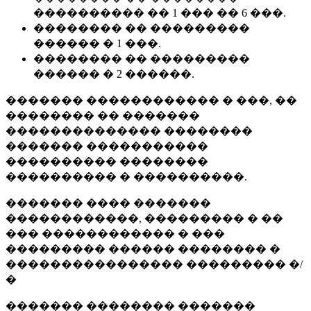
���������� �� 1 ��� �� 6 ���.
�������� �� ���������
������ � 1 ���.
�������� �� ���������
������ � 2 ������.
������� ������������ � ���, ��
�������� �� �������
�������������� ��������
������� �����������
���������� ��������
���������� � ����������.
������� ���� �������
������������, ��������� � ��
��� ������������ � ���
��������� ������ �������� �
���������������� ��������� �/
�
������� �������� �������