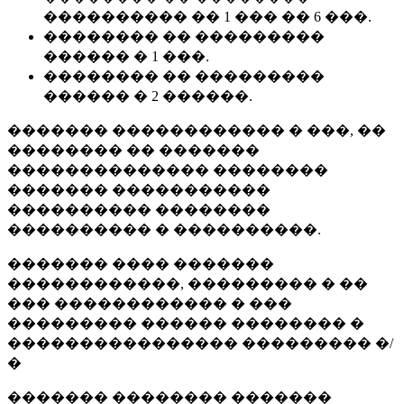
���������� �� 1 ��� �� 6 ���.
�������� �� ���������
������ � 1 ���.
�������� �� ���������
������ � 2 ������.
������� ������������ � ���, ��
�������� �� �������
�������������� ��������
������� �����������
���������� ��������
���������� � ����������.
������� ���� �������
������������, ��������� � ��
��� ������������ � ���
��������� ������ �������� �
���������������� ��������� �/
�
������� �������� �������