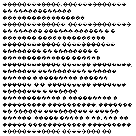
������������, �������������
�� ������������
�����������������
�������������. �������������
�� ������ ������ ������ � �
������� ��������������
������������ �����������
�������� �� �������� �
�������������� ������
������������ ������ ��������,
������� ���������� ������
������ � �������� ������
������, �.�. ��������� �������
�������� � ������
������������ � ��������� �
��������� ����������, �������
�� ������ ��������� � �����
������. ����� ����� � ��, ��� ��
����� ������������ ���������
������������ �������� ��