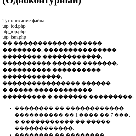
(Одноконтурный)
Тут описание файла
utp_iod.php
utp_iop.php
utp_ism.php
�� ����������� �������
��������, ���������������
�������� ������������,
���������� ������ �������,
���������� ����������
������������,
���������������� ������
� ����� ������������
��������� � ������� ���������.
�������� �� ������������
���������� �� 1 ���� �� 7 ���,
� ����������� �� �����
������������.
�������� �� ��������