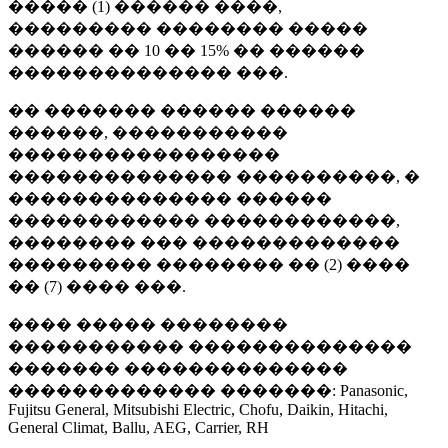
����� (1) ������ ����,
��������� �������� �����
������ �� 10 �� 15% �� ������
�������������� ���.
�� ������� ������ ������
������, �����������
�����������������
�������������� ����������, �
�������������� ������
������������ ������������,
�������� ��� �������������
��������� �������� �� (2) ����
�� (7) ���� ���.
���� ����� ��������
����������� ��������������
������� ��������������
������������� �������: Panasonic,
Fujitsu General, Mitsubishi Electric, Chofu, Daikin, Hitachi,
General Climat, Ballu, AEG, Carrier, RH