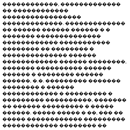
������������, �������������
�� ������������
�����������������
�������������. �������������
�� ������ ������ ������ � �
������� ��������������
������������ �����������
�������� �� �������� �
�������������� ������
������������ ������ ��������,
������� ���������� ������
������ � �������� ������
������, �.�. ��������� �������
�������� � ������
������������ � ��������� �
��������� ����������, �������
�� ������ ��������� � �����
������. ����� ����� � ��, ��� ��
����� ������������ ���������
������������ �������� ��