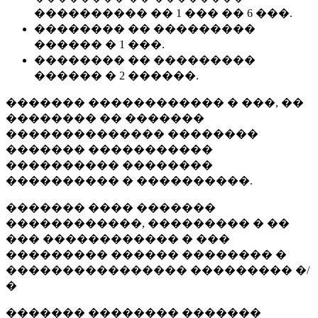
���������� �� 1 ��� �� 6 ���.
�������� �� ���������
������ � 1 ���.
�������� �� ���������
������ � 2 ������.
������� ������������ � ���, ��
�������� �� �������
�������������� ��������
������� �����������
���������� ��������
���������� � ����������.
������� ���� �������
������������, ��������� � ��
��� ������������ � ���
��������� ������ �������� �
���������������� ��������� �/
�
������� �������� �������