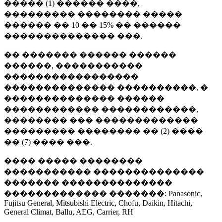
����� (1) ������ ����,
��������� �������� �����
������ �� 10 �� 15% �� ������
�������������� ���.
�� ������� ������ ������
������, �����������
�����������������
�������������� ����������, �
�������������� ������
������������ ������������,
�������� ��� �������������
��������� �������� �� (2) ����
�� (7) ���� ���.
���� ����� ��������
����������� ��������������
������� ��������������
������������� �������: Panasonic,
Fujitsu General, Mitsubishi Electric, Chofu, Daikin, Hitachi,
General Climat, Ballu, AEG, Carrier, RH