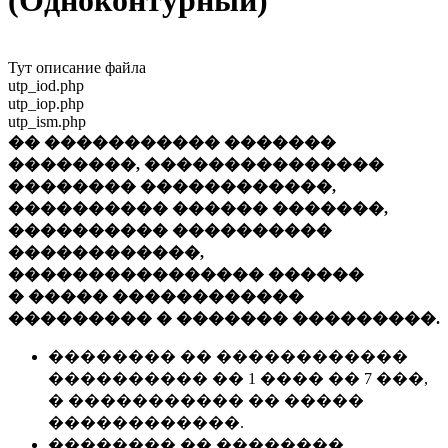
(Одноконтурный)
Тут описание файла
utp_iod.php
utp_iop.php
utp_ism.php
�� ����������� �������
��������, ���������������
�������� ������������,
���������� ������ �������,
���������� ����������
������������,
���������������� ������
� ����� ������������
��������� � ������� ���������.
�������� �� ������������
���������� �� 1 ���� �� 7 ���,
� ����������� �� �����
������������.
�������� �� ��������