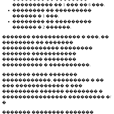
���������� �� 1 ��� �� 6 ���.
�������� �� ���������
������ � 1 ���.
�������� �� ���������
������ � 2 ������.
������� ������������ � ���, ��
�������� �� �������
�������������� ��������
������� �����������
���������� ��������
���������� � ����������.
������� ���� �������
������������, ��������� � ��
��� ������������ � ���
��������� ������ �������� �
���������������� ��������� �/
�
������� �������� �������