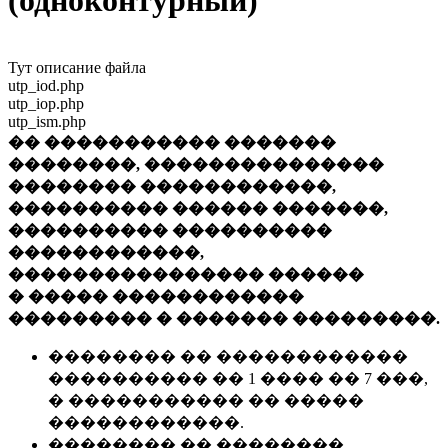
(одноконтурный)
Тут описание файла
utp_iod.php
utp_iop.php
utp_ism.php
�� ����������� �������
��������, ���������������
�������� ������������,
���������� ������ �������,
���������� ����������
������������,
���������������� ������
� ����� ������������
��������� � ������� ���������.
�������� �� ������������
���������� �� 1 ���� �� 7 ���,
� ����������� �� �����
������������.
�������� �� ��������