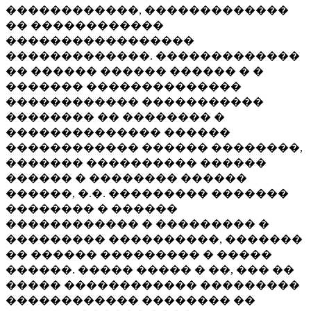
������������, �������������
�� ������������
�����������������
�������������. �������������
�� ������ ������ ������ � �
������� ��������������
������������ �����������
�������� �� �������� �
�������������� ������
������������ ������ ��������,
������� ���������� ������
������ � �������� ������
������, �.�. ��������� �������
�������� � ������
������������ � ��������� �
��������� ����������, �������
�� ������ ��������� � �����
������. ����� ����� � ��, ��� ��
����� ������������ ���������
������������ �������� ��