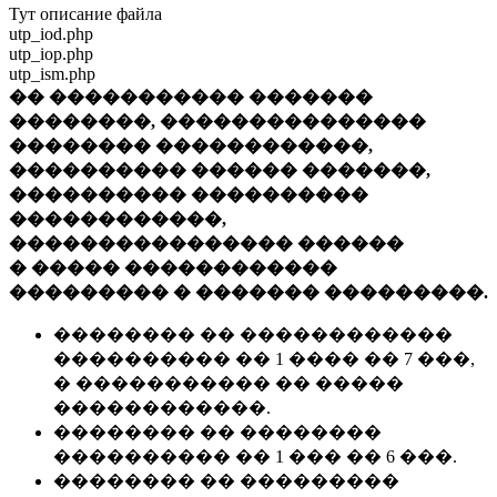
Тут описание файла
utp_iod.php
utp_iop.php
utp_ism.php
�� ����������� �������
��������, ���������������
�������� ������������,
���������� ������ �������,
���������� ����������
������������,
���������������� ������
� ����� ������������
��������� � ������� ���������.
�������� �� ������������
���������� �� 1 ���� �� 7 ���,
� ����������� �� �����
������������.
�������� �� ��������
���������� �� 1 ��� �� 6 ���.
�������� �� ���������