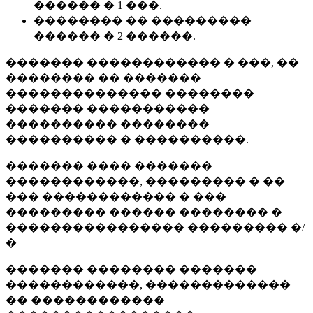
������ � 1 ���.
�������� �� ���������
������ � 2 ������.
������� ������������ � ���, ��
�������� �� �������
�������������� ��������
������� �����������
���������� ��������
���������� � ����������.
������� ���� �������
������������, ��������� � ��
��� ������������ � ���
��������� ������ �������� �
���������������� ��������� �/
�
������� �������� �������
������������, �������������
�� ������������