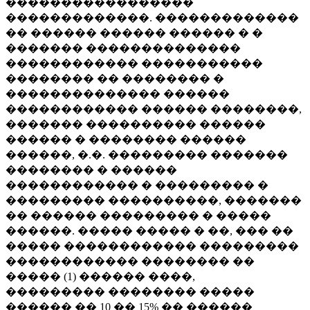
�����������������
�������������. �������������
�� ������ ������ ������ � �
������� ��������������
������������ �����������
�������� �� �������� �
�������������� ������
������������ ������ ��������,
������� ���������� ������
������ � �������� ������
������, �.�. ��������� �������
�������� � ������
������������ � ��������� �
��������� ����������, �������
�� ������ ��������� � �����
������. ����� ����� � ��, ��� ��
����� ������������ ���������
������������ �������� ��
����� (1) ������ ����,
��������� �������� �����
������ �� 10 �� 15% �� ������