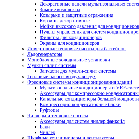
Декоративные панели мультизональных сист
Зимние комплекты
Козырьки и защитные ограждения
Корзины декоративные
Мойки высокого давления для кондиционеро
Пульты управления для систем кондициониро
Фильтры для кондиционеров
Экраны для кондиционеров
Инверторные тепловые насосы для бассейнов
Льдогенераторы
Моноблочные холодильные установки
Мульти сплит-системы
Запчасти для мульти-сплит системы
Тепловые насосы воздух-воздух
Фреоновые системы кондиционирования зданий
Мультизональные кондиционеры и VRF-сист
Аксессуары для компрессорно-конденсаторны
Канальные кондиционеры большой мощности
Компрессорно-конденсаторные блоки
Руфтопы
Чиллеры и тепловые насосы
Аксессуары для систем чиллер фанкойл
Баки
Чиллер
Шкафные кондиционеры и вентиляторы