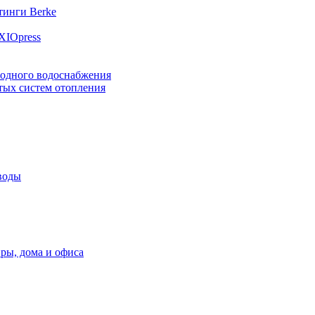
инги Berke
XIOpress
лодного водоснабжения
тых систем отопления
воды
ры, дома и офиса