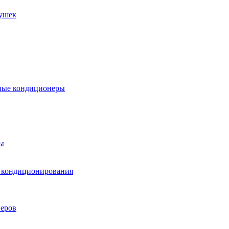
пушек
ные кондиционеры
ы
м кондиционирования
еров