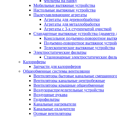
Фильтры на пайку
Мобильные вытяжные устройства
Настольные вытяжные устройства
Пылеулавливающие агрегаты
Агрегаты для деревообработки
Агрегаты для металлобработки
Агрегаты с 3-х ступенчатой очисткой
Стандартные вытяжные устройства (диаметр д
Консольное подъемно-поворотное вытя
Подъемно-поворотное вытяжное устро
Телескопические вытяжные устройства
Электростатические фильтры
Стационарные электростатические фил
Калориферы
Запчасти для калориферов
Общеобменные системы вентиляции
Вентиляторы бытовые канальные смешанного
Вентиляторы канальные центробежные
Вентиляторы крышные общеобменные
Воздухораспределительные устройства
Воздушные рукава
Гидрофильтры
Канальные нагреватели
Канальные охладители
Осевые вентиляторы