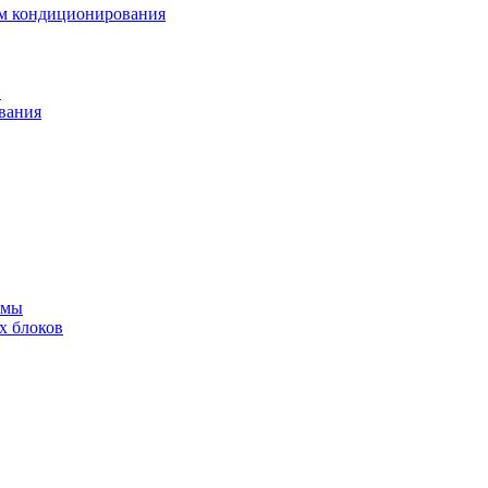
ем кондиционирования
в
вания
емы
х блоков