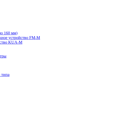
о 160 мм)
жное устройство FM-M
йство KUA-M
ьтры
 типа