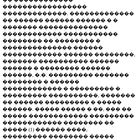
�����������������
�������������. �������������
�� ������ ������ ������ � �
������� ��������������
������������ �����������
�������� �� �������� �
�������������� ������
������������ ������ ��������,
������� ���������� ������
������ � �������� ������
������, �.�. ��������� �������
�������� � ������
������������ � ��������� �
��������� ����������, �������
�� ������ ��������� � �����
������. ����� ����� � ��, ��� ��
����� ������������ ���������
������������ �������� ��
����� (1) ������ ����,
��������� �������� �����