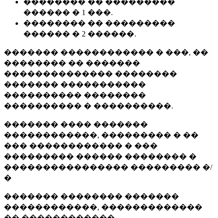
�������� �� ���������
������ � 1 ���.
�������� �� ���������
������ � 2 ������.
������� ������������ � ���, ��
�������� �� �������
�������������� ��������
������� �����������
���������� ��������
���������� � ����������.
������� ���� �������
������������, ��������� � ��
��� ������������ � ���
��������� ������ �������� �
���������������� ��������� �/
�
������� �������� �������
������������, �������������
�� ������������