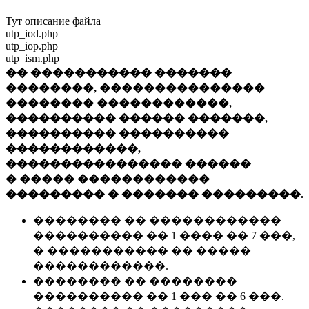
Тут описание файла
utp_iod.php
utp_iop.php
utp_ism.php
�� ����������� �������
��������, ���������������
�������� ������������,
���������� ������ �������,
���������� ����������
������������,
���������������� ������
� ����� ������������
��������� � ������� ���������.
�������� �� ������������
���������� �� 1 ���� �� 7 ���,
� ����������� �� �����
������������.
�������� �� ��������
���������� �� 1 ��� �� 6 ���.