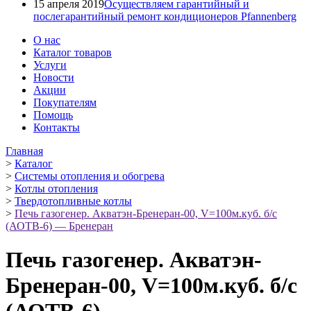
15 апреля 2019
Осуществляем гарантийный и
послегарантийный ремонт кондиционеров Pfannenberg
О нас
Каталог товаров
Услуги
Новости
Акции
Покупателям
Помощь
Контакты
Главная
>
Каталог
>
Системы отопления и обогрева
>
Котлы отопления
>
Твердотопливные котлы
>
Печь газогенер. Акватэн-Бренеран-00, V=100м.куб. б/с
(АОТВ-6) — Бренеран
Печь газогенер. Акватэн-
Бренеран-00, V=100м.куб. б/с