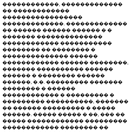
������������, �������������
�� ������������
�����������������
�������������. �������������
�� ������ ������ ������ � �
������� ��������������
������������ �����������
�������� �� �������� �
�������������� ������
������������ ������ ��������,
������� ���������� ������
������ � �������� ������
������, �.�. ��������� �������
�������� � ������
������������ � ��������� �
��������� ����������, �������
�� ������ ��������� � �����
������. ����� ����� � ��, ��� ��
����� ������������ ���������
������������ �������� ��