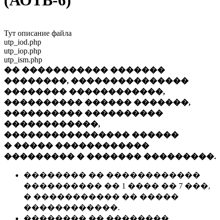
(АОТВ-6)
Тут описание файла
utp_iod.php
utp_iop.php
utp_ism.php
�� ����������� �������
��������, ���������������
�������� ������������,
���������� ������ �������,
���������� ����������
������������,
���������������� ������
� ����� ������������
��������� � ������� ���������.
�������� �� ������������
���������� �� 1 ���� �� 7 ���,
� ����������� �� �����
������������.
�������� �� ��������