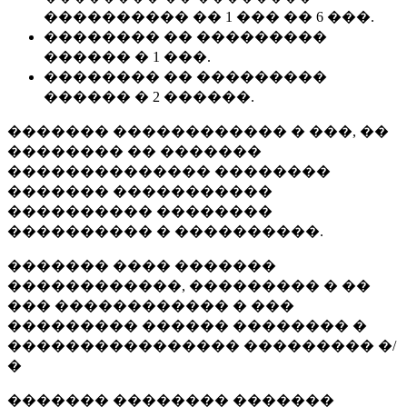
���������� �� 1 ��� �� 6 ���.
�������� �� ���������
������ � 1 ���.
�������� �� ���������
������ � 2 ������.
������� ������������ � ���, ��
�������� �� �������
�������������� ��������
������� �����������
���������� ��������
���������� � ����������.
������� ���� �������
������������, ��������� � ��
��� ������������ � ���
��������� ������ �������� �
���������������� ��������� �/
�
������� �������� �������