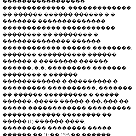
�����������������
�������������. �������������
�� ������ ������ ������ � �
������� ��������������
������������ �����������
�������� �� �������� �
�������������� ������
������������ ������ ��������,
������� ���������� ������
������ � �������� ������
������, �.�. ��������� �������
�������� � ������
������������ � ��������� �
��������� ����������, �������
�� ������ ��������� � �����
������. ����� ����� � ��, ��� ��
����� ������������ ���������
������������ �������� ��
����� (1) ������ ����,
��������� �������� �����
������ �� 10 �� 15% �� ������