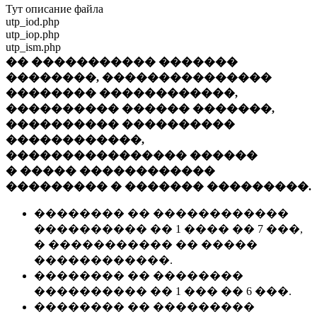
Тут описание файла
utp_iod.php
utp_iop.php
utp_ism.php
�� ����������� �������
��������, ���������������
�������� ������������,
���������� ������ �������,
���������� ����������
������������,
���������������� ������
� ����� ������������
��������� � ������� ���������.
�������� �� ������������
���������� �� 1 ���� �� 7 ���,
� ����������� �� �����
������������.
�������� �� ��������
���������� �� 1 ��� �� 6 ���.
�������� �� ���������