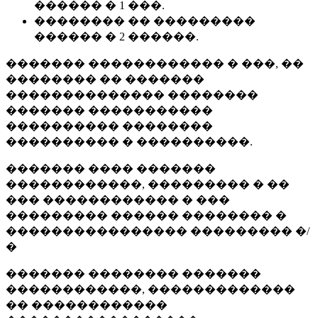
������ � 1 ���.
�������� �� ���������
������ � 2 ������.
������� ������������ � ���, ��
�������� �� �������
�������������� ��������
������� �����������
���������� ��������
���������� � ����������.
������� ���� �������
������������, ��������� � ��
��� ������������ � ���
��������� ������ �������� �
���������������� ��������� �/
�
������� �������� �������
������������, �������������
�� ������������