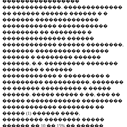
�����������������
�������������. �������������
�� ������ ������ ������ � �
������� ��������������
������������ �����������
�������� �� �������� �
�������������� ������
������������ ������ ��������,
������� ���������� ������
������ � �������� ������
������, �.�. ��������� �������
�������� � ������
������������ � ��������� �
��������� ����������, �������
�� ������ ��������� � �����
������. ����� ����� � ��, ��� ��
����� ������������ ���������
������������ �������� ��
����� (1) ������ ����,
��������� �������� �����
������ �� 10 �� 15% �� ������