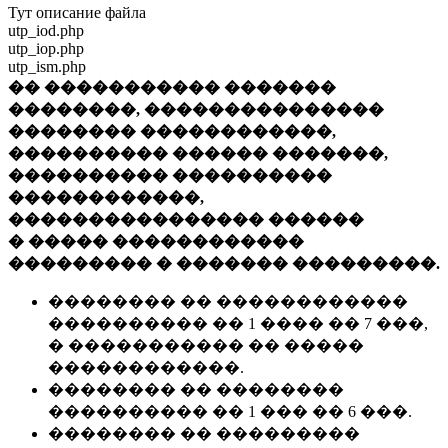
Тут описание файла
utp_iod.php
utp_iop.php
utp_ism.php
�� ����������� �������
��������, ���������������
�������� ������������,
���������� ������ �������,
���������� ����������
������������,
���������������� ������
� ����� ������������
��������� � ������� ���������.
�������� �� ������������
���������� �� 1 ���� �� 7 ���,
� ����������� �� �����
������������.
�������� �� ��������
���������� �� 1 ��� �� 6 ���.
�������� �� ���������