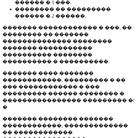
������ � 1 ���.
�������� �� ���������
������ � 2 ������.
������� ������������ � ���, ��
�������� �� �������
�������������� ��������
������� �����������
���������� ��������
���������� � ����������.
������� ���� �������
������������, ��������� � ��
��� ������������ � ���
��������� ������ �������� �
���������������� ��������� �/
�
������� �������� �������
������������, �������������
�� ������������