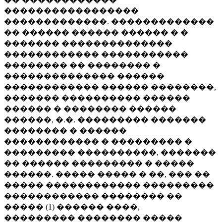
�����������������
�������������. �������������
�� ������ ������ ������ � �
������� ��������������
������������ �����������
�������� �� �������� �
�������������� ������
������������ ������ ��������,
������� ���������� ������
������ � �������� ������
������, �.�. ��������� �������
�������� � ������
������������ � ��������� �
��������� ����������, �������
�� ������ ��������� � �����
������. ����� ����� � ��, ��� ��
����� ������������ ���������
������������ �������� ��
����� (1) ������ ����,
��������� �������� �����