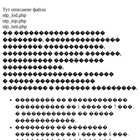
Тут описание файла
utp_iod.php
utp_iop.php
utp_ism.php
�� ����������� �������
��������, ���������������
�������� ������������,
���������� ������ �������,
���������� ����������
������������,
���������������� ������
� ����� ������������
��������� � ������� ���������.
�������� �� ������������
���������� �� 1 ���� �� 7 ���,
� ����������� �� �����
������������.
�������� �� ��������
���������� �� 1 ��� �� 6 ���.