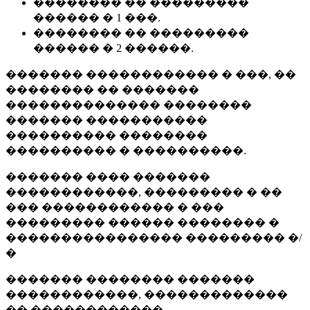
�������� �� ���������
������ � 1 ���.
�������� �� ���������
������ � 2 ������.
������� ������������ � ���, ��
�������� �� �������
�������������� ��������
������� �����������
���������� ��������
���������� � ����������.
������� ���� �������
������������, ��������� � ��
��� ������������ � ���
��������� ������ �������� �
���������������� ��������� �/
�
������� �������� �������
������������, �������������
�� ������������