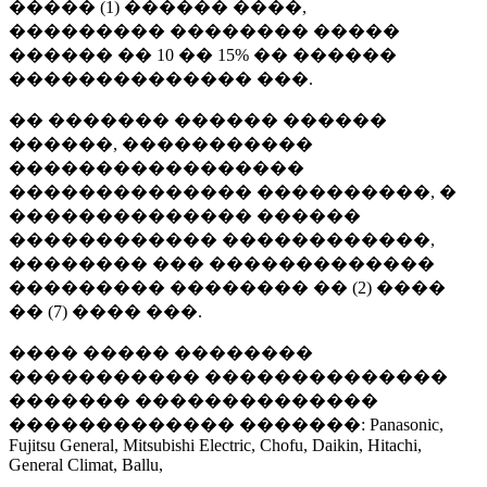
����� (1) ������ ����,
��������� �������� �����
������ �� 10 �� 15% �� ������
�������������� ���.
�� ������� ������ ������
������, �����������
�����������������
�������������� ����������, �
�������������� ������
������������ ������������,
�������� ��� �������������
��������� �������� �� (2) ����
�� (7) ���� ���.
���� ����� ��������
����������� ��������������
������� ��������������
������������� �������: Panasonic,
Fujitsu General, Mitsubishi Electric, Chofu, Daikin, Hitachi,
General Climat, Ballu,