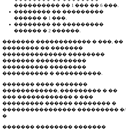
���������� �� 1 ��� �� 6 ���.
�������� �� ���������
������ � 1 ���.
�������� �� ���������
������ � 2 ������.
������� ������������ � ���, ��
�������� �� �������
�������������� ��������
������� �����������
���������� ��������
���������� � ����������.
������� ���� �������
������������, ��������� � ��
��� ������������ � ���
��������� ������ �������� �
���������������� ��������� �/
�
������� �������� �������