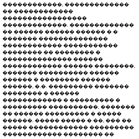
������������, �������������
�� ������������
�����������������
�������������. �������������
�� ������ ������ ������ � �
������� ��������������
������������ �����������
�������� �� �������� �
�������������� ������
������������ ������ ��������,
������� ���������� ������
������ � �������� ������
������, �.�. ��������� �������
�������� � ������
������������ � ��������� �
��������� ����������, �������
�� ������ ��������� � �����
������. ����� ����� � ��, ��� ��
����� ������������ ���������
������������ �������� ��