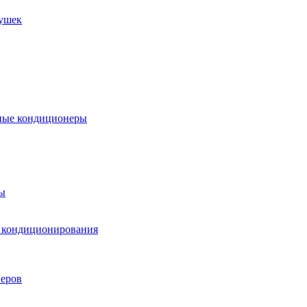
пушек
ные кондиционеры
ы
м кондиционирования
еров