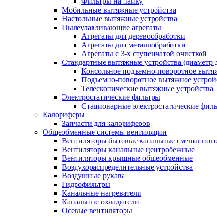
Фильтры на пайку
Мобильные вытяжные устройства
Настольные вытяжные устройства
Пылеулавливающие агрегаты
Агрегаты для деревообработки
Агрегаты для металлобработки
Агрегаты с 3-х ступенчатой очисткой
Стандартные вытяжные устройства (диаметр д
Консольное подъемно-поворотное вытя
Подъемно-поворотное вытяжное устро
Телескопические вытяжные устройства
Электростатические фильтры
Стационарные электростатические фил
Калориферы
Запчасти для калориферов
Общеобменные системы вентиляции
Вентиляторы бытовые канальные смешанного
Вентиляторы канальные центробежные
Вентиляторы крышные общеобменные
Воздухораспределительные устройства
Воздушные рукава
Гидрофильтры
Канальные нагреватели
Канальные охладители
Осевые вентиляторы