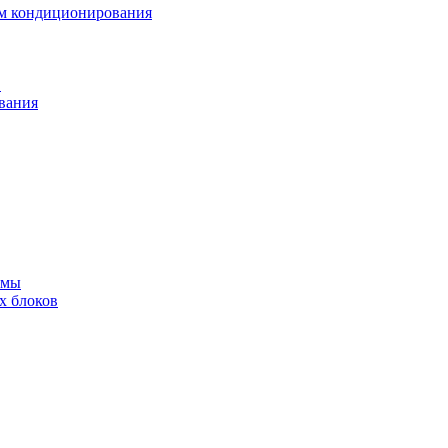
ем кондиционирования
в
вания
емы
х блоков