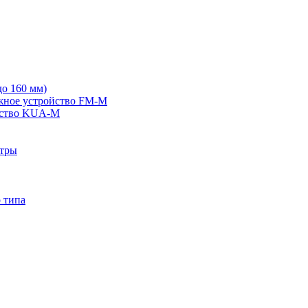
о 160 мм)
жное устройство FM-M
йство KUA-M
ьтры
 типа