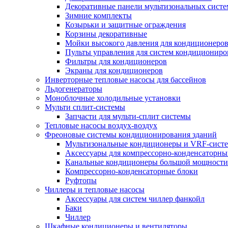
Декоративные панели мультизональных сист
Зимние комплекты
Козырьки и защитные ограждения
Корзины декоративные
Мойки высокого давления для кондиционеро
Пульты управления для систем кондициониро
Фильтры для кондиционеров
Экраны для кондиционеров
Инверторные тепловые насосы для бассейнов
Льдогенераторы
Моноблочные холодильные установки
Мульти сплит-системы
Запчасти для мульти-сплит системы
Тепловые насосы воздух-воздух
Фреоновые системы кондиционирования зданий
Мультизональные кондиционеры и VRF-сист
Аксессуары для компрессорно-конденсаторны
Канальные кондиционеры большой мощности
Компрессорно-конденсаторные блоки
Руфтопы
Чиллеры и тепловые насосы
Аксессуары для систем чиллер фанкойл
Баки
Чиллер
Шкафные кондиционеры и вентиляторы