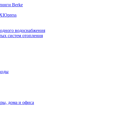
инги Berke
XIOpress
лодного водоснабжения
тых систем отопления
воды
ры, дома и офиса