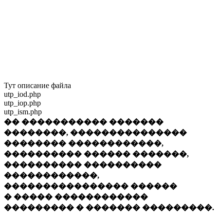
Тут описание файла
utp_iod.php
utp_iop.php
utp_ism.php
�� ����������� �������
��������, ���������������
�������� ������������,
���������� ������ �������,
���������� ����������
������������,
���������������� ������
� ����� ������������
��������� � ������� ���������.