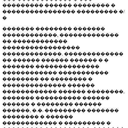
��������� ������ �������� �
���������������� ��������� �/
�
������� �������� �������
������������, �������������
�� ������������
�����������������
�������������. �������������
�� ������ ������ ������ � �
������� ��������������
������������ �����������
�������� �� �������� �
�������������� ������
������������ ������ ��������,
������� ���������� ������
������ � �������� ������
������, �.�. ��������� �������
�������� � ������
������������ � ��������� �