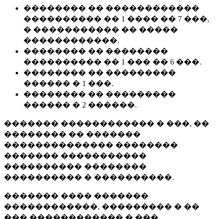
�������� �� ������������
���������� �� 1 ���� �� 7 ���,
� ����������� �� �����
������������.
�������� �� ��������
���������� �� 1 ��� �� 6 ���.
�������� �� ���������
������ � 1 ���.
�������� �� ���������
������ � 2 ������.
������� ������������ � ���, ��
�������� �� �������
�������������� ��������
������� �����������
���������� ��������
���������� � ����������.
������� ���� �������
������������, ��������� � ��
��� ������������ � ���