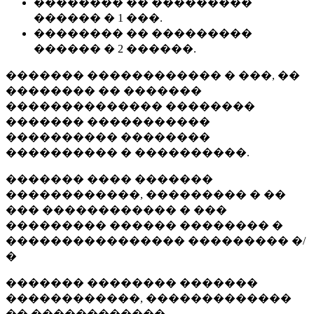
�������� �� ���������
������ � 1 ���.
�������� �� ���������
������ � 2 ������.
������� ������������ � ���, ��
�������� �� �������
�������������� ��������
������� �����������
���������� ��������
���������� � ����������.
������� ���� �������
������������, ��������� � ��
��� ������������ � ���
��������� ������ �������� �
���������������� ��������� �/
�
������� �������� �������
������������, �������������
�� ������������