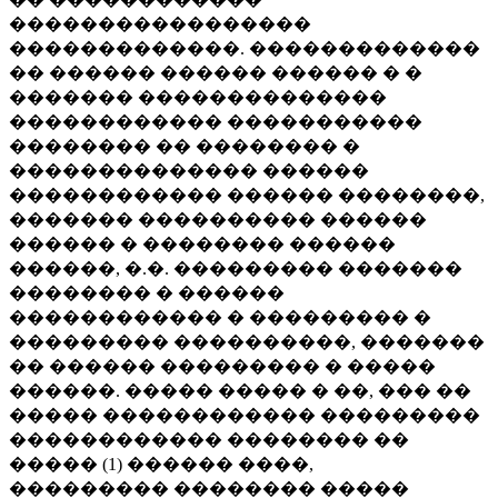
�����������������
�������������. �������������
�� ������ ������ ������ � �
������� ��������������
������������ �����������
�������� �� �������� �
�������������� ������
������������ ������ ��������,
������� ���������� ������
������ � �������� ������
������, �.�. ��������� �������
�������� � ������
������������ � ��������� �
��������� ����������, �������
�� ������ ��������� � �����
������. ����� ����� � ��, ��� ��
����� ������������ ���������
������������ �������� ��
����� (1) ������ ����,
��������� �������� �����