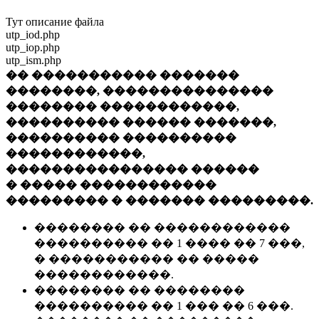
Тут описание файла
utp_iod.php
utp_iop.php
utp_ism.php
�� ����������� �������
��������, ���������������
�������� ������������,
���������� ������ �������,
���������� ����������
������������,
���������������� ������
� ����� ������������
��������� � ������� ���������.
�������� �� ������������
���������� �� 1 ���� �� 7 ���,
� ����������� �� �����
������������.
�������� �� ��������
���������� �� 1 ��� �� 6 ���.