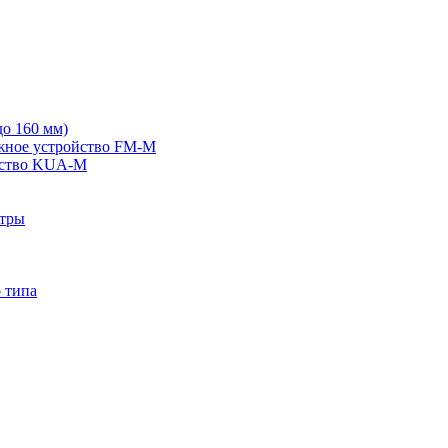
о 160 мм)
жное устройство FM-M
йство KUA-M
ьтры
 типа