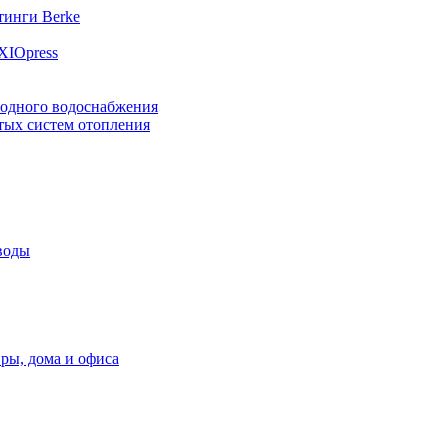
инги Berke
XIOpress
лодного водоснабжения
тых систем отопления
воды
ры, дома и офиса