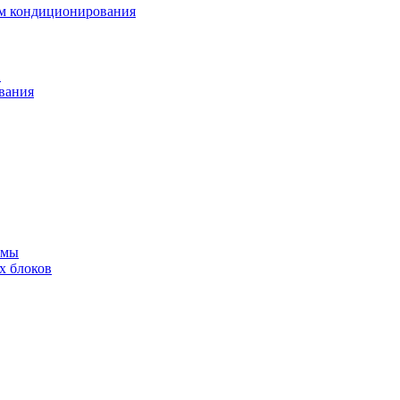
ем кондиционирования
в
вания
емы
х блоков