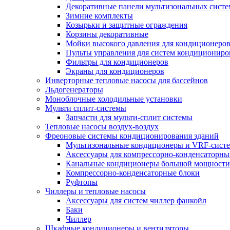
Декоративные панели мультизональных сист
Зимние комплекты
Козырьки и защитные ограждения
Корзины декоративные
Мойки высокого давления для кондиционеро
Пульты управления для систем кондициониро
Фильтры для кондиционеров
Экраны для кондиционеров
Инверторные тепловые насосы для бассейнов
Льдогенераторы
Моноблочные холодильные установки
Мульти сплит-системы
Запчасти для мульти-сплит системы
Тепловые насосы воздух-воздух
Фреоновые системы кондиционирования зданий
Мультизональные кондиционеры и VRF-сист
Аксессуары для компрессорно-конденсаторны
Канальные кондиционеры большой мощности
Компрессорно-конденсаторные блоки
Руфтопы
Чиллеры и тепловые насосы
Аксессуары для систем чиллер фанкойл
Баки
Чиллер
Шкафные кондиционеры и вентиляторы