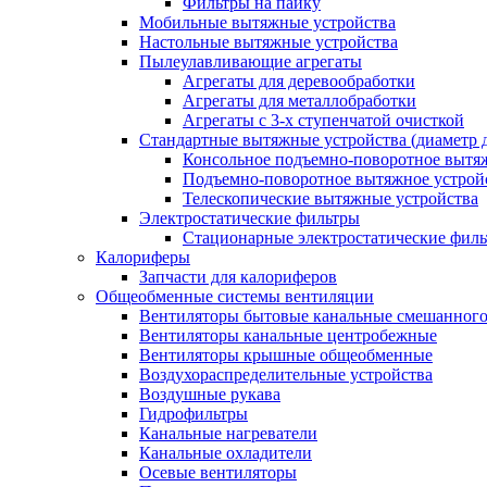
Фильтры на пайку
Мобильные вытяжные устройства
Настольные вытяжные устройства
Пылеулавливающие агрегаты
Агрегаты для деревообработки
Агрегаты для металлобработки
Агрегаты с 3-х ступенчатой очисткой
Стандартные вытяжные устройства (диаметр д
Консольное подъемно-поворотное вытя
Подъемно-поворотное вытяжное устро
Телескопические вытяжные устройства
Электростатические фильтры
Стационарные электростатические фил
Калориферы
Запчасти для калориферов
Общеобменные системы вентиляции
Вентиляторы бытовые канальные смешанного
Вентиляторы канальные центробежные
Вентиляторы крышные общеобменные
Воздухораспределительные устройства
Воздушные рукава
Гидрофильтры
Канальные нагреватели
Канальные охладители
Осевые вентиляторы