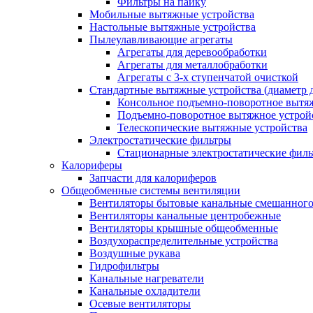
Фильтры на пайку
Мобильные вытяжные устройства
Настольные вытяжные устройства
Пылеулавливающие агрегаты
Агрегаты для деревообработки
Агрегаты для металлобработки
Агрегаты с 3-х ступенчатой очисткой
Стандартные вытяжные устройства (диаметр д
Консольное подъемно-поворотное вытя
Подъемно-поворотное вытяжное устро
Телескопические вытяжные устройства
Электростатические фильтры
Стационарные электростатические фил
Калориферы
Запчасти для калориферов
Общеобменные системы вентиляции
Вентиляторы бытовые канальные смешанного
Вентиляторы канальные центробежные
Вентиляторы крышные общеобменные
Воздухораспределительные устройства
Воздушные рукава
Гидрофильтры
Канальные нагреватели
Канальные охладители
Осевые вентиляторы