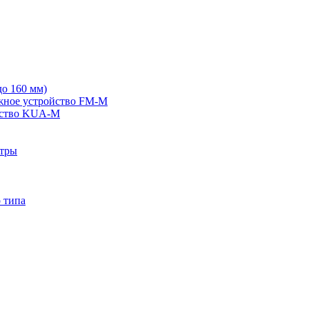
о 160 мм)
жное устройство FM-M
йство KUA-M
ьтры
 типа