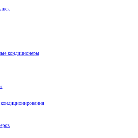
пушек
ные кондиционеры
ы
м кондиционирования
еров