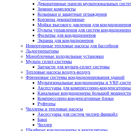
Декоративные панели мультизональных сист
Зимние комплекты
Козырьки и защитные ограждения
Корзины декоративные
Мойки высокого давления для кондиционеро
Пульты управления для систем кондициониро
Фильтры для кондиционеров
Экраны для кондиционеров
Инверторные тепловые насосы для бассейнов
Льдогенераторы
Моноблочные холодильные установки
Мульти сплит-системы
Запчасти для мульти-сплит системы
Тепловые насосы воздух-воздух
Фреоновые системы кондиционирования зданий
Мультизональные кондиционеры и VRF-сист
Аксессуары для компрессорно-конденсаторны
Канальные кондиционеры большой мощности
Компрессорно-конденсаторные блоки
Руфтопы
Чиллеры и тепловые насосы
Аксессуары для систем чиллер фанкойл
Баки
Чиллер
Шкафные кондиционеры и вентиляторы