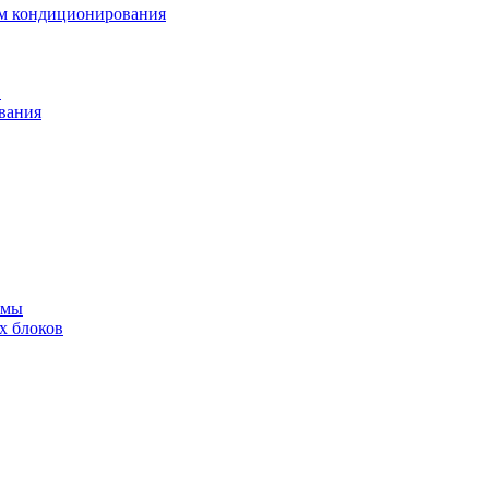
ем кондиционирования
в
вания
емы
х блоков