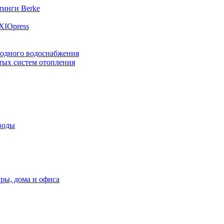
инги Berke
XIOpress
лодного водоснабжения
тых систем отопления
воды
ры, дома и офиса