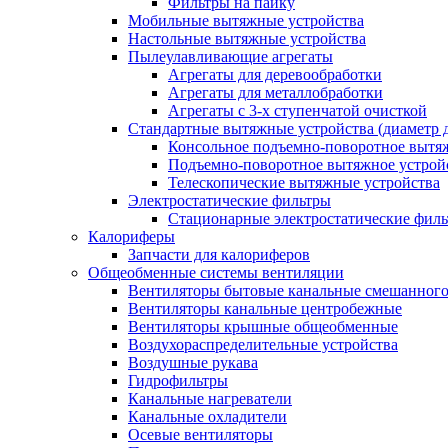
Фильтры на пайку
Мобильные вытяжные устройства
Настольные вытяжные устройства
Пылеулавливающие агрегаты
Агрегаты для деревообработки
Агрегаты для металлобработки
Агрегаты с 3-х ступенчатой очисткой
Стандартные вытяжные устройства (диаметр д
Консольное подъемно-поворотное вытя
Подъемно-поворотное вытяжное устро
Телескопические вытяжные устройства
Электростатические фильтры
Стационарные электростатические фил
Калориферы
Запчасти для калориферов
Общеобменные системы вентиляции
Вентиляторы бытовые канальные смешанного
Вентиляторы канальные центробежные
Вентиляторы крышные общеобменные
Воздухораспределительные устройства
Воздушные рукава
Гидрофильтры
Канальные нагреватели
Канальные охладители
Осевые вентиляторы