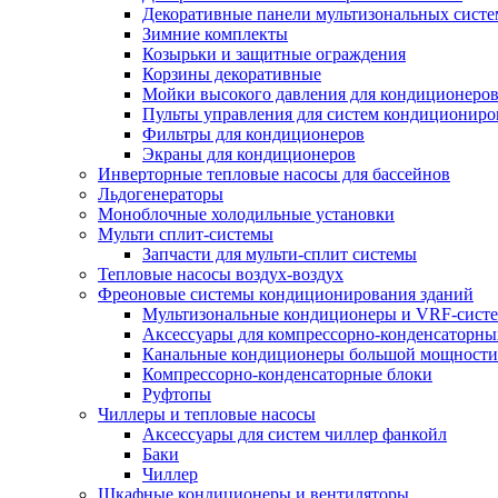
Декоративные панели мультизональных сист
Зимние комплекты
Козырьки и защитные ограждения
Корзины декоративные
Мойки высокого давления для кондиционеро
Пульты управления для систем кондициониро
Фильтры для кондиционеров
Экраны для кондиционеров
Инверторные тепловые насосы для бассейнов
Льдогенераторы
Моноблочные холодильные установки
Мульти сплит-системы
Запчасти для мульти-сплит системы
Тепловые насосы воздух-воздух
Фреоновые системы кондиционирования зданий
Мультизональные кондиционеры и VRF-сист
Аксессуары для компрессорно-конденсаторны
Канальные кондиционеры большой мощности
Компрессорно-конденсаторные блоки
Руфтопы
Чиллеры и тепловые насосы
Аксессуары для систем чиллер фанкойл
Баки
Чиллер
Шкафные кондиционеры и вентиляторы