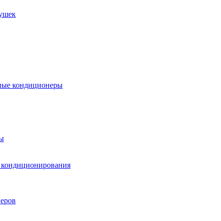
пушек
ные кондиционеры
ы
м кондиционирования
еров