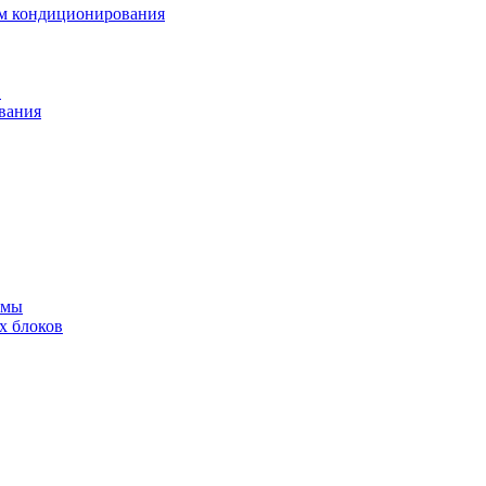
ем кондиционирования
в
вания
емы
х блоков