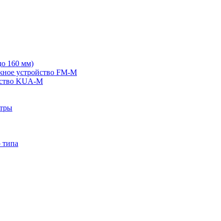
о 160 мм)
жное устройство FM-M
йство KUA-M
ьтры
 типа