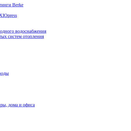
инги Berke
XIOpress
лодного водоснабжения
тых систем отопления
воды
ры, дома и офиса