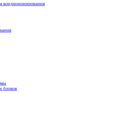
ем кондиционирования
в
вания
емы
х блоков