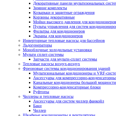
Декоративные панели мультизональных сист
Зимние комплекты
Козырьки и защитные ограждения
Корзины декоративные
Мойки высокого давления для кондиционеро
Пульты управления для систем кондициониро
Фильтры для кондиционеров
Экраны для кондиционеров
Инверторные тепловые насосы для бассейнов
Льдогенераторы
Моноблочные холодильные установки
Мульти сплит-системы
Запчасти для мульти-сплит системы
Тепловые насосы воздух-воздух
Фреоновые системы кондиционирования зданий
Мультизональные кондиционеры и VRF-сист
Аксессуары для компрессорно-конденсаторны
Канальные кондиционеры большой мощности
Компрессорно-конденсаторные блоки
Руфтопы
Чиллеры и тепловые насосы
Аксессуары для систем чиллер фанкойл
Баки
Чиллер
Шкафные кондиционеры и вентиляторы