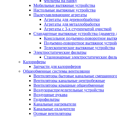
Фильтры на пайку
Мобильные вытяжные устройства
Настольные вытяжные устройства
Пылеулавливающие агрегаты
Агрегаты для деревообработки
Агрегаты для металлобработки
Агрегаты с 3-х ступенчатой очисткой
Стандартные вытяжные устройства (диаметр д
Консольное подъемно-поворотное вытя
Подъемно-поворотное вытяжное устро
Телескопические вытяжные устройства
Электростатические фильтры
Стационарные электростатические фил
Калориферы
Запчасти для калориферов
Общеобменные системы вентиляции
Вентиляторы бытовые канальные смешанного
Вентиляторы канальные центробежные
Вентиляторы крышные общеобменные
Воздухораспределительные устройства
Воздушные рукава
Гидрофильтры
Канальные нагреватели
Канальные охладители
Осевые вентиляторы