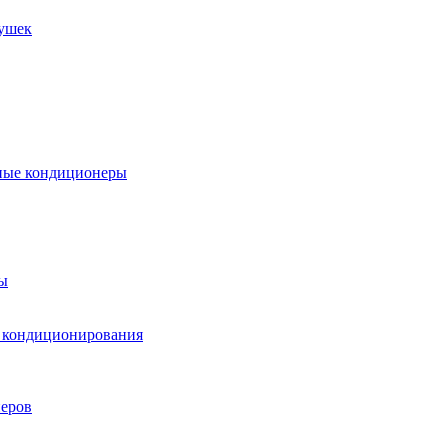
пушек
ные кондиционеры
ы
м кондиционирования
еров