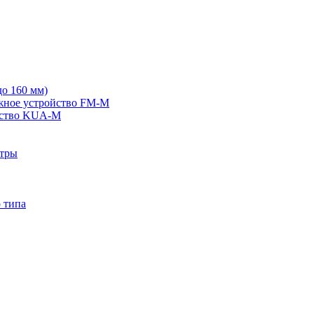
о 160 мм)
жное устройство FM-M
йство KUA-M
ьтры
 типа