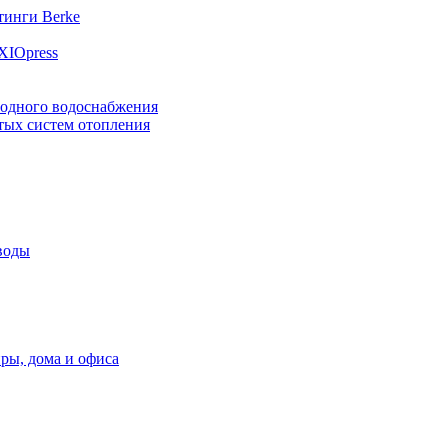
инги Berke
XIOpress
лодного водоснабжения
тых систем отопления
воды
ры, дома и офиса