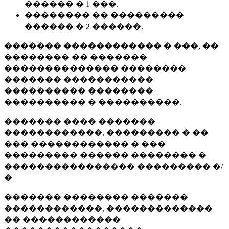
������ � 1 ���.
�������� �� ���������
������ � 2 ������.
������� ������������ � ���, ��
�������� �� �������
�������������� ��������
������� �����������
���������� ��������
���������� � ����������.
������� ���� �������
������������, ��������� � ��
��� ������������ � ���
��������� ������ �������� �
���������������� ��������� �/
�
������� �������� �������
������������, �������������
�� ������������