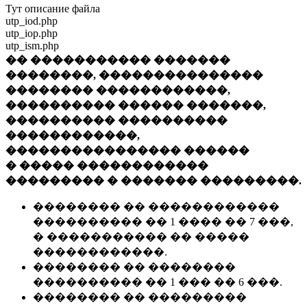
Тут описание файла
utp_iod.php
utp_iop.php
utp_ism.php
�� ����������� �������
��������, ���������������
�������� ������������,
���������� ������ �������,
���������� ����������
������������,
���������������� ������
� ����� ������������
��������� � ������� ���������.
�������� �� ������������
���������� �� 1 ���� �� 7 ���,
� ����������� �� �����
������������.
�������� �� ��������
���������� �� 1 ��� �� 6 ���.
�������� �� ���������