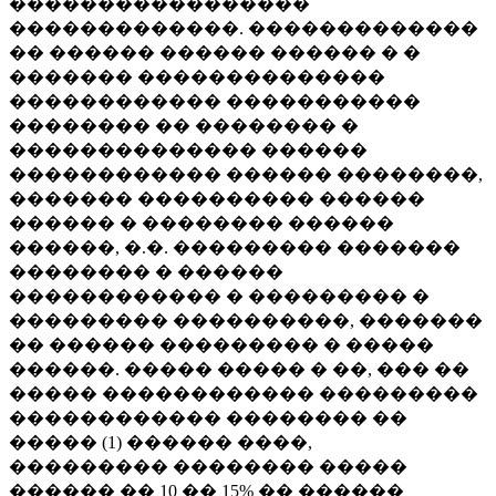
�����������������
�������������. �������������
�� ������ ������ ������ � �
������� ��������������
������������ �����������
�������� �� �������� �
�������������� ������
������������ ������ ��������,
������� ���������� ������
������ � �������� ������
������, �.�. ��������� �������
�������� � ������
������������ � ��������� �
��������� ����������, �������
�� ������ ��������� � �����
������. ����� ����� � ��, ��� ��
����� ������������ ���������
������������ �������� ��
����� (1) ������ ����,
��������� �������� �����
������ �� 10 �� 15% �� ������