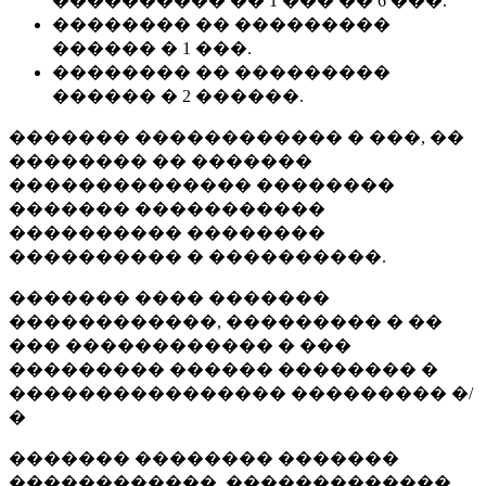
���������� �� 1 ��� �� 6 ���.
�������� �� ���������
������ � 1 ���.
�������� �� ���������
������ � 2 ������.
������� ������������ � ���, ��
�������� �� �������
�������������� ��������
������� �����������
���������� ��������
���������� � ����������.
������� ���� �������
������������, ��������� � ��
��� ������������ � ���
��������� ������ �������� �
���������������� ��������� �/
�
������� �������� �������
������������, �������������