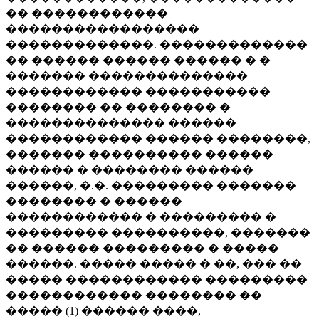
�� ������������
�����������������
�������������. �������������
�� ������ ������ ������ � �
������� ��������������
������������ �����������
�������� �� �������� �
�������������� ������
������������ ������ ��������,
������� ���������� ������
������ � �������� ������
������, �.�. ��������� �������
�������� � ������
������������ � ��������� �
��������� ����������, �������
�� ������ ��������� � �����
������. ����� ����� � ��, ��� ��
����� ������������ ���������
������������ �������� ��
����� (1) ������ ����,