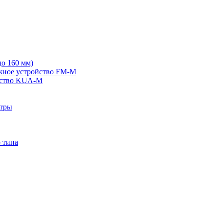
о 160 мм)
жное устройство FM-M
йство KUA-M
ьтры
 типа