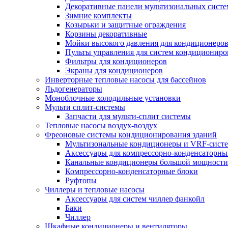
Декоративные панели мультизональных сист
Зимние комплекты
Козырьки и защитные ограждения
Корзины декоративные
Мойки высокого давления для кондиционеро
Пульты управления для систем кондициониро
Фильтры для кондиционеров
Экраны для кондиционеров
Инверторные тепловые насосы для бассейнов
Льдогенераторы
Моноблочные холодильные установки
Мульти сплит-системы
Запчасти для мульти-сплит системы
Тепловые насосы воздух-воздух
Фреоновые системы кондиционирования зданий
Мультизональные кондиционеры и VRF-сист
Аксессуары для компрессорно-конденсаторны
Канальные кондиционеры большой мощности
Компрессорно-конденсаторные блоки
Руфтопы
Чиллеры и тепловые насосы
Аксессуары для систем чиллер фанкойл
Баки
Чиллер
Шкафные кондиционеры и вентиляторы