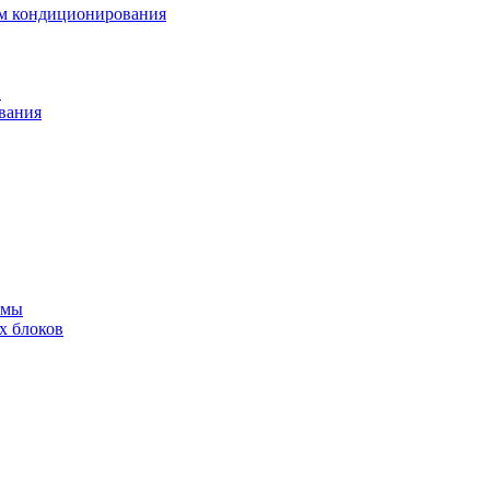
ем кондиционирования
в
вания
емы
х блоков