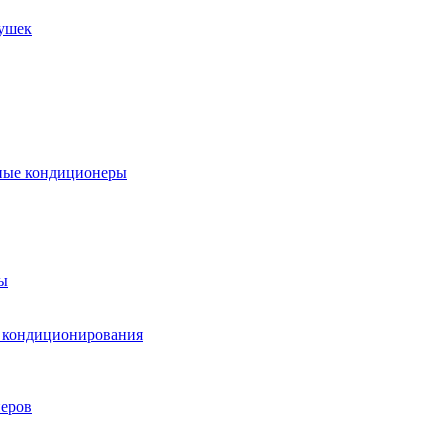
пушек
ные кондиционеры
ы
м кондиционирования
еров