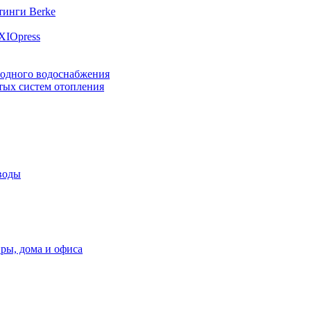
инги Berke
XIOpress
лодного водоснабжения
тых систем отопления
воды
ры, дома и офиса