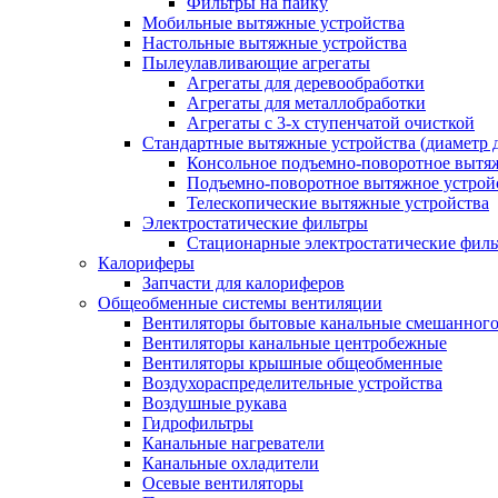
Фильтры на пайку
Мобильные вытяжные устройства
Настольные вытяжные устройства
Пылеулавливающие агрегаты
Агрегаты для деревообработки
Агрегаты для металлобработки
Агрегаты с 3-х ступенчатой очисткой
Стандартные вытяжные устройства (диаметр д
Консольное подъемно-поворотное вытя
Подъемно-поворотное вытяжное устро
Телескопические вытяжные устройства
Электростатические фильтры
Стационарные электростатические фил
Калориферы
Запчасти для калориферов
Общеобменные системы вентиляции
Вентиляторы бытовые канальные смешанного
Вентиляторы канальные центробежные
Вентиляторы крышные общеобменные
Воздухораспределительные устройства
Воздушные рукава
Гидрофильтры
Канальные нагреватели
Канальные охладители
Осевые вентиляторы